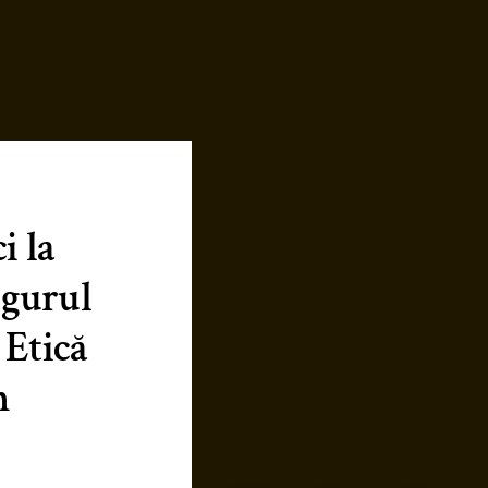
i la
gurul
 Etică
n