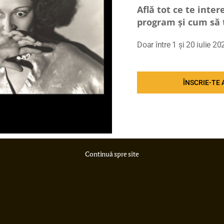
xford-Bucharest W
Află tot ce te inte
program și cum să t
19 martie)
Doar între 1 și 20 iulie 20
ÎNSCRIE-TE
Continuă spre site