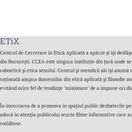
ETiX
Centrul de Cercetare în Etică Aplicată a apărut și își desfășo
din București. CCEA este singura instituție din țară unde se s
roboetică și etica sexului. Centrul şi membrii săi îşi asumă 
rațională asupra domeniilor din etică aplicată şi filosofie m
evitând orice fel de tendințe "misionare" de a impune ori d
În încercarea de a promova în spațiul public dezbaterile pe
aducă în atenția publicului scurte filme informative care a
cotidiene.