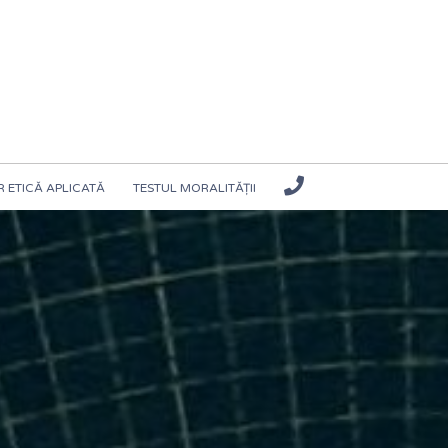
 ETICĂ APLICATĂ
TESTUL MORALITĂȚII