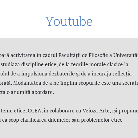
Youtube
ară activitatea în cadrul Facultății de Filosofie a Universităț
tudiaza discipline etice, de la teoriile morale clasice la
rolul de a impulsiona dezbaterile și de a încuraja reflecția
orală. Modalitatea de a ne împlini scopurile este una socrati
icta o anumită abordare.
 teme etice, CCEA, în colaborare cu Veioza Arte, își propune
u ca scop clarificarea dilemelor sau problemelor etice