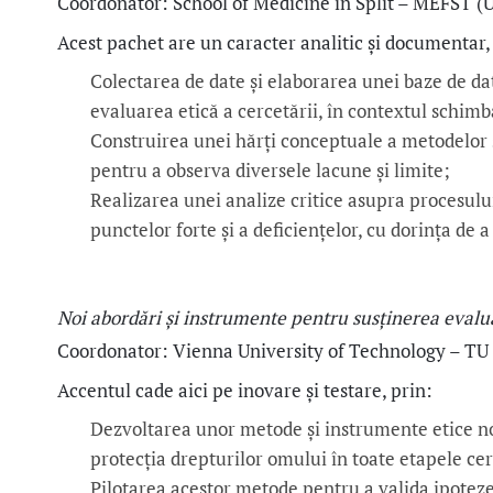
Coordonator: School of Medicine in Split – MEFST (Un
Acest pachet are un caracter analitic și documentar
Colectarea de date și elaborarea unei baze de dat
evaluarea etică a cercetării, în contextul schimbă
Construirea unei hărți conceptuale a metodelor ș
pentru a observa diversele lacune și limite;
Realizarea unei analize critice asupra procesului
punctelor forte și a deficiențelor, cu dorința de 
Noi abordări și instrumente pentru susținerea evaluă
Coordonator: Vienna University of Technology – TU 
Accentul cade aici pe inovare și testare, prin:
Dezvoltarea unor metode și instrumente etice noi
protecția drepturilor omului în toate etapele cer
Pilotarea acestor metode pentru a valida ipoteze