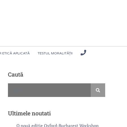
 ETICĂ APLICATĂ
TESTUL MORALITĂȚII
Caută
Ultimele noutati
O nouă ediție Oxford-Bucharest Workshop