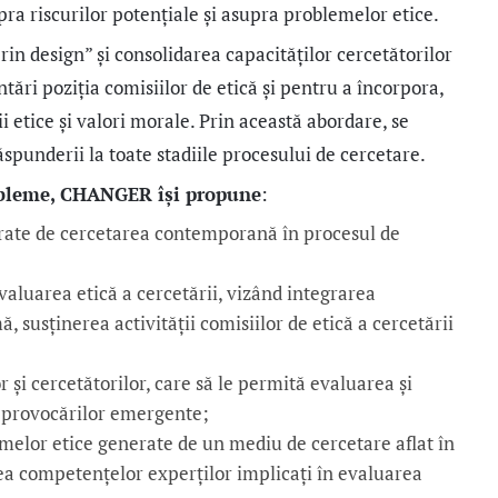
a riscurilor potențiale și asupra problemelor etice.
prin design” și consolidarea capacităților cercetătorilor
ntări poziția comisiilor de etică și pentru a încorpora,
i etice și valori morale. Prin această abordare, se
punderii la toate stadiile procesului de cercetare.
robleme, CHANGER își propune
:
nerate de cercetarea contemporană în procesul de
evaluarea etică a cercetării, vizând integrarea
mă, susținerea activității comisiilor de etică a cercetării
și cercetătorilor, care să le permită evaluarea și
e provocărilor emergente;
melor etice generate de un mediu de cercetare aflat în
ea competențelor experților implicați în evaluarea