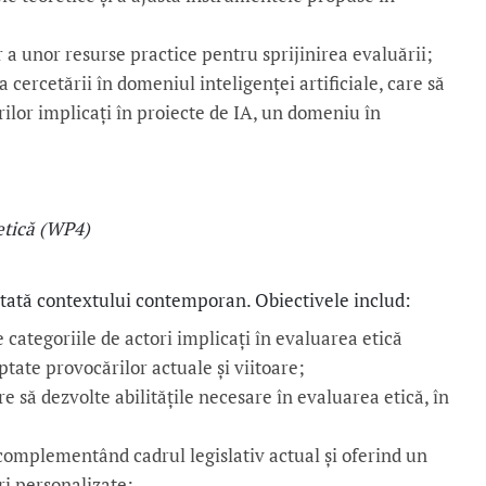
r a unor resurse practice pentru sprijinirea evaluării;
 cercetării în domeniul inteligenței artificiale, care să
rilor implicați în proiecte de IA, un domeniu în
etică (WP4)
tată contextului contemporan. Obiectivele includ:
categoriile de actori implicați în evaluarea etică
ptate provocărilor actuale și viitoare;
 să dezvolte abilitățile necesare în evaluarea etică, în
complementând cadrul legislativ actual și oferind un
ri personalizate;