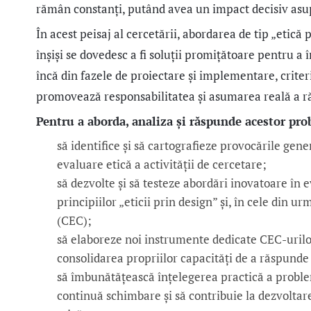
rămân constanți, putând avea un impact decisiv asupr
În acest peisaj al cercetării, abordarea de tip „etică 
înșiși se dovedesc a fi soluții promițătoare pentru a î
încă din fazele de proiectare și implementare, criteri
promovează responsabilitatea și asumarea reală a răs
Pentru a aborda, analiza și răspunde acestor p
să identifice și să cartografieze provocările ge
evaluare etică a activității de cercetare;
să dezvolte și să testeze abordări inovatoare în 
principiilor „eticii prin design” și, în cele din ur
(CEC);
să elaboreze noi instrumente dedicate CEC-urilor 
consolidarea propriilor capacități de a răspund
să îmbunătățească înțelegerea practică a proble
continuă schimbare și să contribuie la dezvoltar