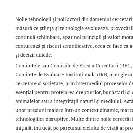
Noile tehnologii și noii actori din domeniul cercetări
măsură ce știința și tehnologia evoluează, provocări
continuă schimbare, apar noi principii și valori moral
conturează și riscuri semnificative, ceea ce face ca ac
și decizii dificile.
Comitetele sau Comisiile de Etică a Cercetării (REC
Comitete de Evaluare Instituțională (IRB, în engleză)
cercetare și societate, prin intermediul proceselor d
esențial pentru protejarea drepturilor, bunăstării și 
animalelor sau a integrității naturii și mediului. As
unor presiuni majore într-un context dinamic, marcat
tehnologiilor disruptive. Multe dintre noile cercetăr
inițială, întrucât pe parcursul ciclului de viață al p