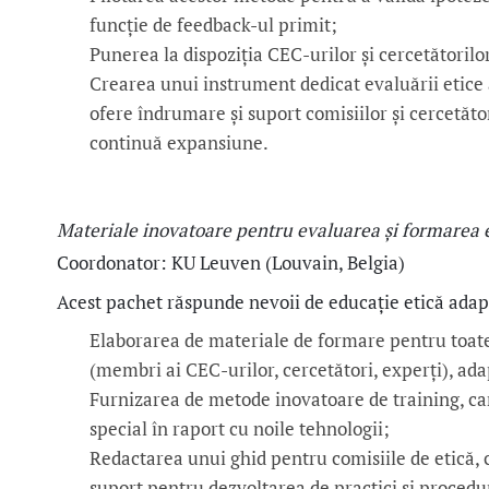
funcție de feedback-ul primit;
Punerea la dispoziția CEC-urilor și cercetătorilo
Crearea unui instrument dedicat evaluării etice a
ofere îndrumare și suport comisiilor și cercetăto
continuă expansiune.
Materiale inovatoare pentru evaluarea și formarea 
Coordonator: KU Leuven (Louvain, Belgia)
Acest pachet răspunde nevoii de educație etică adap
Elaborarea de materiale de formare pentru toate 
(membri ai CEC-urilor, cercetători, experți), ada
Furnizarea de metode inovatoare de training, care
special în raport cu noile tehnologii;
Redactarea unui ghid pentru comisiile de etică, 
suport pentru dezvoltarea de practici și procedu