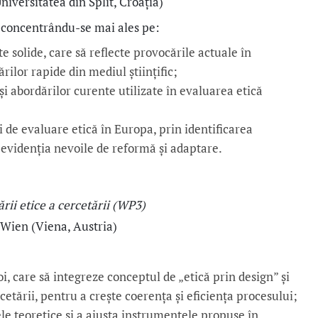
iversitatea din Split, Croația)
, concentrându-se mai ales pe:
e solide, care să reflecte provocările actuale în
rilor rapide din mediul științific;
i abordărilor curente utilizate în evaluarea etică
 de evaluare etică în Europa, prin identificarea
a evidenția nevoile de reformă și adaptare.
rii etice a cercetării (WP3)
Wien (Viena, Austria)
, care să integreze conceptul de „etică prin design” și
cetării, pentru a crește coerența și eficiența procesului;
le teoretice și a ajusta instrumentele propuse în