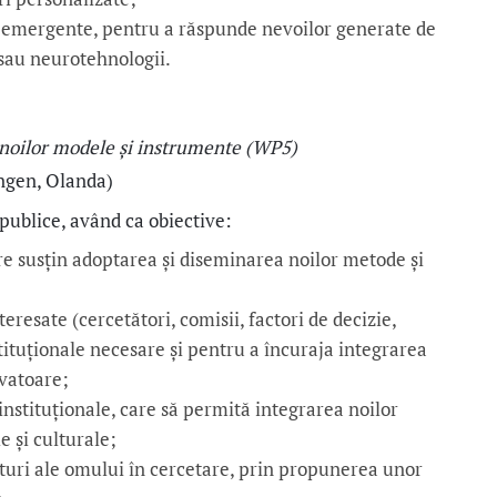
e emergente, pentru a răspunde nevoilor generate de
sau neurotehnologii.
i noilor modele și instrumente (WP5)
ngen, Olanda)
publice, având ca obiective:
re susțin adoptarea și diseminarea noilor metode și
teresate (cercetători, comisii, factori de decizie,
stituționale necesare și pentru a încuraja integrarea
ovatoare;
instituționale, care să permită integrarea noilor
e și culturale;
epturi ale omului în cercetare, prin propunerea unor