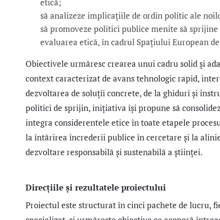
etică;
să analizeze implicațiile de ordin politic ale no
să promoveze politici publice menite să sprijine
evaluarea etică, în cadrul Spațiului European de
Obiectivele urmăresc crearea unui cadru solid și ada
context caracterizat de avans tehnologic rapid, inter
dezvoltarea de soluții concrete, de la ghiduri și in
politici de sprijin, inițiativa își propune să consoli
integra considerentele etice în toate etapele procesu
la întărirea încrederii publice în cercetare și la alin
dezvoltare responsabilă și sustenabilă a științei.
Direcțiile și rezultatele proiectului
Proiectul este structurat în cinci pachete de lucru, 
specializat, și urmărește obiective ce acoperă întrea