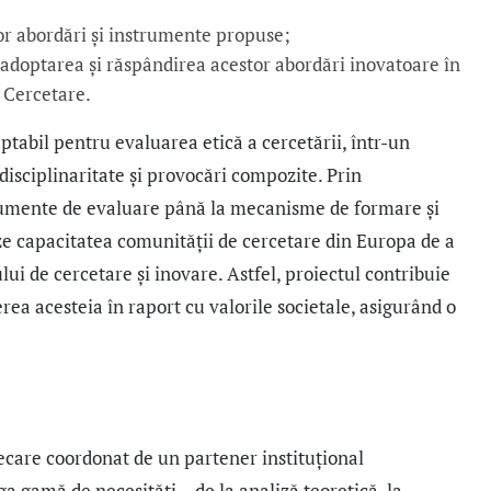
ilor abordări și instrumente propuse;
 adoptarea și răspândirea acestor abordări inovatoare în
 Cercetare.
ptabil pentru evaluarea etică a cercetării, într-un
disciplinaritate și provocări compozite. Prin
strumente de evaluare până la mecanisme de formare și
deze capacitatea comunității de cercetare din Europa de a
lui de cercetare și inovare. Astfel, proiectul contribuie
ierea acesteia în raport cu valorile societale, asigurând o
fiecare coordonat de un partener instituțional
ga gamă de necesități – de la analiză teoretică, la