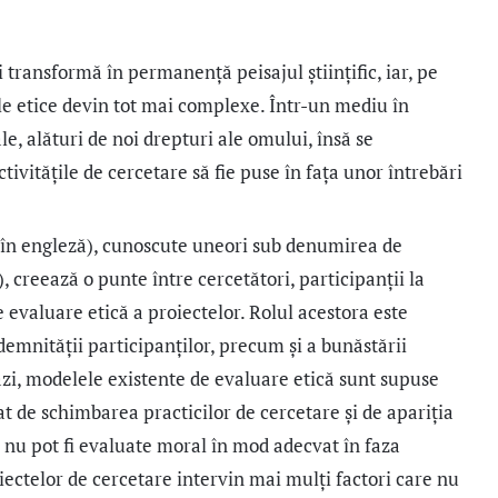
i transformă în permanență peisajul științific, iar, pe
le etice devin tot mai complexe. Într-un mediu în
e, alături de noi drepturi ale omului, însă se
tivitățile de cercetare să fie puse în fața unor întrebări
, în engleză), cunoscute uneori sub denumirea de
, creează o punte între cercetători, participanții la
e evaluare etică a proiectelor. Rolul acestora este
demnității participanților, precum și a bunăstării
tăzi, modelele existente de evaluare etică sunt supuse
 de schimbarea practicilor de cercetare și de apariția
i nu pot fi evaluate moral în mod adecvat în faza
roiectelor de cercetare intervin mai mulți factori care nu