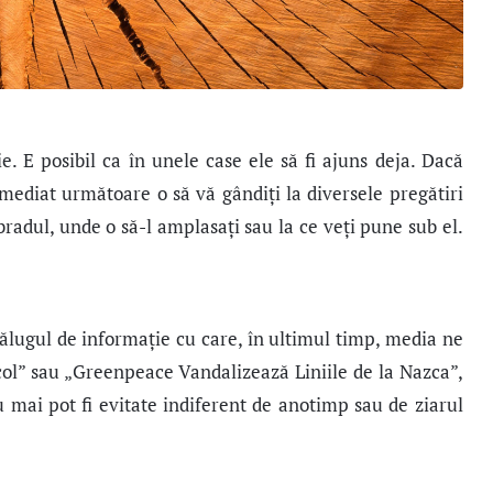
e. E posibil ca în unele case ele să fi ajuns deja. Dacă
imediat următoare o să vă gândiţi la diversele pregătiri
bradul, unde o să-l amplasaţi sau la ce veţi pune sub el.
tăvălugul de informație cu care, în ultimul timp, media ne
col” sau „Greenpeace Vandalizează Liniile de la Nazca”,
u mai pot fi evitate indiferent de anotimp sau de ziarul