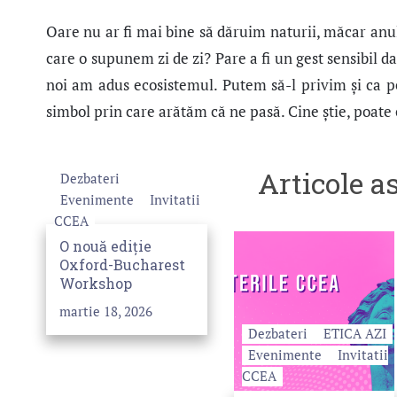
Oare nu ar fi mai bine să dăruim naturii, măcar anu
care o supunem zi de zi? Pare a fi un gest sensibil da
noi am adus ecosistemul. Putem să-l privim şi ca p
simbol prin care arătăm că ne pasă. Cine ştie, poate
Articole 
Dezbateri
Evenimente
Invitatii
CCEA
O nouă ediție
Oxford-Bucharest
Workshop
martie 18, 2026
Dezbateri
ETICA AZI
Evenimente
Invitatii
CCEA