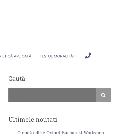
 ETICĂ APLICATĂ
TESTUL MORALITĂȚII
Caută
Ultimele noutati
O nouă ediție Oxford-Bucharest Workshop