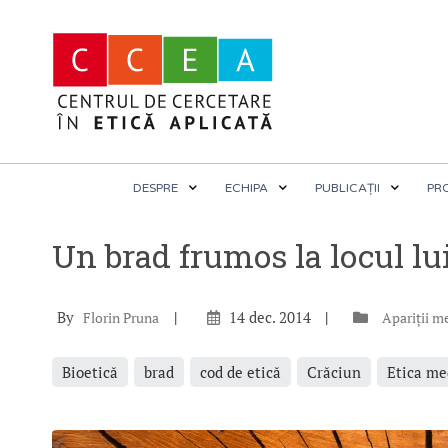
DESPRE
ECHIPA
PUBLICAȚII
PR
Un brad frumos la locul lu
By
14 dec. 2014
Florin Pruna
Apariții m
Bioetică
brad
cod de etică
Crăciun
Etica me