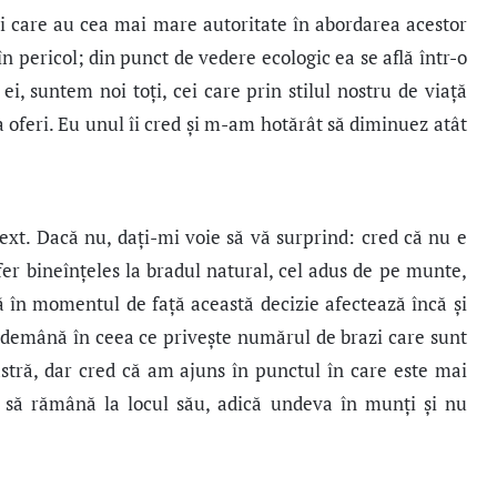
ei care au cea mai mare autoritate în abordarea acestor
n pericol; din punct de vedere ecologic ea se află într-o
ei, suntem noi toți, cei care prin stilul nostru de viaţă
oferi. Eu unul îi cred şi m-am hotărât să diminuez atât
 text. Dacă nu, daţi-mi voie să vă surprind: cred că nu e
er bineînţeles la bradul natural, cel adus de pe munte,
că în momentul de faţă această decizie afectează încă şi
îndemână în ceea ce priveşte numărul de brazi care sunt
astră, dar cred că am ajuns în punctul în care este mai
, să rămână la locul său, adică undeva în munţi şi nu