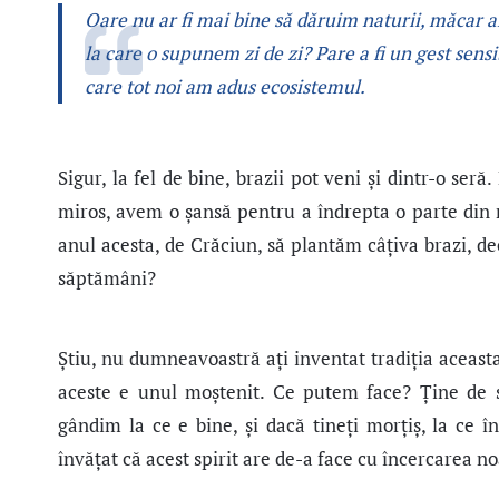
Oare nu ar fi mai bine să dăruim naturii, măcar a
la care o supunem zi de zi? Pare a fi un gest sensi
care tot noi am adus ecosistemul.
Sigur, la fel de bine, brazii pot veni şi dintr-o seră
miros, avem o şansă pentru a îndrepta o parte din r
anul acesta, de Crăciun, să plantăm câţiva brazi, de
săptămâni?
Ştiu, nu dumneavoastră aţi inventat tradiţia aceasta.
aceste e unul moștenit. Ce putem face? Ţine de s
gândim la ce e bine, şi dacă tineţi morţiş, la ce 
învăţat că acest spirit are de-a face cu încercarea no