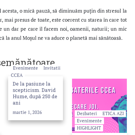
l acesta, o mică pauză, să diminuăm puţin din stresul la
r, mai presus de toate, este coerent cu starea în care tot
e un dar pe care îl facem noi, oamenii, naturii; un mic
 că la anul Moşul ne va aduce o planetă mai sănătoasă.
asemănătoare
Evenimente
Invitatii
CCEA
De la pasiune la
scepticism. David
Hume, după 250 de
ani
martie 1, 2026
Dezbateri
ETICA AZI
Evenimente
HIGHLIGHT