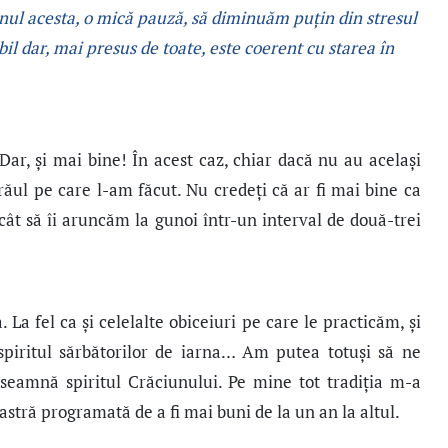
nul acesta, o mică pauză, să diminuăm puţin din stresul
bil dar, mai presus de toate, este coerent cu starea în
. Dar, şi mai bine! În acest caz, chiar dacă nu au acelaşi
ăul pe care l-am făcut. Nu credeţi că ar fi mai bine ca
cât să îi aruncăm la gunoi într-un interval de două-trei
 La fel ca şi celelalte obiceiuri pe care le practicăm, și
piritul sărbătorilor de iarna… Am putea totuşi să ne
înseamnă spiritul Crăciunului. Pe mine tot tradiția m-a
astră programată de a fi mai buni de la un an la altul.