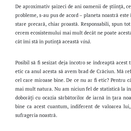
De aproximativ șaizeci de ani oamenii de ştiinţă, c
probleme
,
s-au pus de acord – planeta noastră este î
stare precară, chiar proastă. Responsabili, spun tot 
cerem ecosistemului mai mult decât ne poate acesta 
cât îmi stă în putință această
vină
.
Posibil să fi sesizat deja încotro se îndreaptă acest
etic ca anul acesta să avem brad de Crăciun. Mă ref
cel care miroase bine. De ce nu ar fi etic? Pentru 
mai mult natura. Nu am niciun fel de statistică la 
doborâţi cu ocazia sărbătorilor de iarnă în ţara no
bine ca acest cuantum, indiferent de valoarea lui
sufrageria noastră.