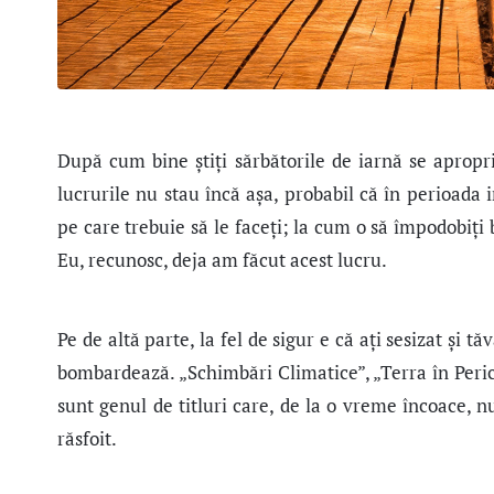
După cum bine ştiţi sărbătorile de iarnă se apropri
lucrurile nu stau încă aşa, probabil că în perioada 
pe care trebuie să le faceţi; la cum o să împodobiţi 
Eu, recunosc, deja am făcut acest lucru.
Pe de altă parte, la fel de sigur e că ați sesizat şi 
bombardează. „Schimbări Climatice”, „Terra în Peri
sunt genul de titluri care, de la o vreme încoace, n
răsfoit.