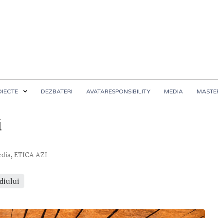
OIECTE
DEZBATERI
AVATARESPONSIBILITY
MEDIA
MASTER
i
,
edia
ETICA AZI
diului