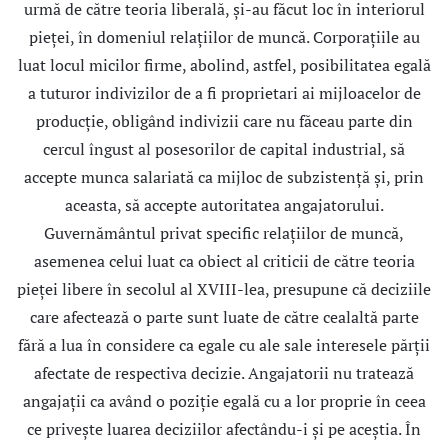
urmă de către teoria liberală, şi-au făcut loc în interiorul
pieţei, în domeniul relaţiilor de muncă. Corporaţiile au
luat locul micilor firme, abolind, astfel, posibilitatea egală
a tuturor indivizilor de a fi proprietari ai mijloacelor de
producţie, obligând indivizii care nu făceau parte din
cercul îngust al posesorilor de capital industrial, să
accepte munca salariată ca mijloc de subzistenţă şi, prin
aceasta, să accepte autoritatea angajatorului.
Guvernământul privat specific relaţiilor de muncă,
asemenea celui luat ca obiect al criticii de către teoria
pieţei libere în secolul al XVIII-lea, presupune că deciziile
care afectează o parte sunt luate de către cealaltă parte
fără a lua în considere ca egale cu ale sale interesele părţii
afectate de respectiva decizie. Angajatorii nu tratează
angajaţii ca având o poziţie egală cu a lor proprie în ceea
ce priveşte luarea deciziilor afectându-i şi pe aceştia. În