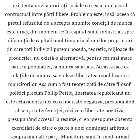
existenţa unei autorităţi sociale cu cea a unui acord
contractual între părţi libere. Problema este, însă, aceea că
preţul refuzului de a accepta anumite condiţii de muncă
este uriaş, din moment ce în capitalismul industrial, spre
diferenţă de capitalismul timpuriu al micilor proprietari
(în care toţi indivizii puteau poseda, teoretic, mijloace de
producţie), nu există o alternativă, pentru cea mai mare
parte a populaţiei, la munca salariată. Aceasta face ca
relaţiile de muncă să violeze libertatea republicană a
muncitorilor. Aşa cum a fost teoretizată de către filosofi
politici precum Philip Pettit, libertatea republicană nu
este echivalentă nici cu o libertate negativă, presupunând
absenţa interferenţei, nici cu o libertate pozitivă,
presupunând accesul la resurse, ci ea presupune absenţa
exercitării de către o parte a unei dominaţii arbitrare
asupra unei alte părţi. Muncitorii sunt în mod formal