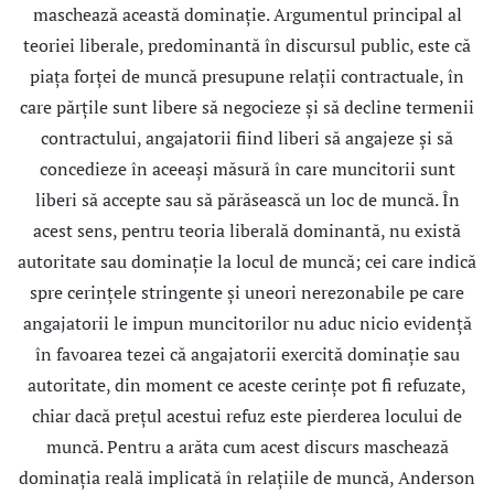
maschează această dominaţie. Argumentul principal al
teoriei liberale, predominantă în discursul public, este că
piaţa forţei de muncă presupune relaţii contractuale, în
care părţile sunt libere să negocieze şi să decline termenii
contractului, angajatorii fiind liberi să angajeze şi să
concedieze în aceeaşi măsură în care muncitorii sunt
liberi să accepte sau să părăsească un loc de muncă. În
acest sens, pentru teoria liberală dominantă, nu există
autoritate sau dominaţie la locul de muncă; cei care indică
spre cerinţele stringente şi uneori nerezonabile pe care
angajatorii le impun muncitorilor nu aduc nicio evidenţă
în favoarea tezei că angajatorii exercită dominaţie sau
autoritate, din moment ce aceste cerinţe pot fi refuzate,
chiar dacă preţul acestui refuz este pierderea locului de
muncă. Pentru a arăta cum acest discurs maschează
dominaţia reală implicată în relaţiile de muncă, Anderson