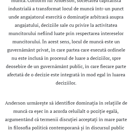
muncă. Conform lui Anderson, societatea capitalistă
industrială a transformat locul de muncă într-un punct
unde angajatorul exercită o dominaţie arbitrară asupra
angajatului, deciziile sale cu privire la activitatea
muncitorului nefiind luate prin respectarea intereselor
muncitorului. În acest sens, locul de muncă este un
guvernământ privat, în care partea care execută ordinele
nu este inclusă în procesul de luare a deciziilor, spre
deosebire de un guvernământ public, în care fiecare parte
afectată de o decizie este integrată în mod egal în luarea
deciziilor.
Anderson urmăreşte să identifice dominaţia în relaţiile de
muncă ca eşec în a acorda celuilalt o poziţie egală,
argumentând că termenii discuţiei acceptaţi în mare parte
în filosofia politică contemporană şi în discursul public