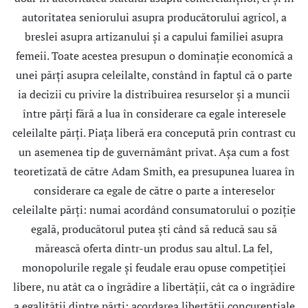
autoritatea seniorului asupra producătorului agricol, a
breslei asupra artizanului şi a capului familiei asupra
femeii. Toate acestea presupun o dominaţie economică a
unei părţi asupra celeilalte, constând în faptul că o parte
ia decizii cu privire la distribuirea resurselor şi a muncii
între părţi fără a lua în considerare ca egale interesele
celeilalte părţi. Piaţa liberă era concepută prin contrast cu
un asemenea tip de guvernământ privat. Aşa cum a fost
teoretizată de către Adam Smith, ea presupunea luarea în
considerare ca egale de către o parte a intereselor
celeilalte părţi: numai acordând consumatorului o poziţie
egală, producătorul putea şti când să reducă sau să
mărească oferta dintr-un produs sau altul. La fel,
monopolurile regale şi feudale erau opuse competiţiei
libere, nu atât ca o îngrădire a libertăţii, cât ca o îngrădire
a egalităţii dintre părţi: acordarea libertăţii concurenţiale