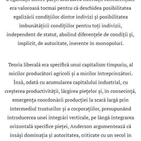
era valoroasă tocmai pentru că deschidea posibilitatea
egalizării condiţiilor dintre indivizi şi posibilitatea
îmbunătăţirii condiţiilor pentru toţi indivizii,
independent de statut, abolind diferenţele de condiţii şi,
implicit, de autoritate, inerente în monopoluri.
Teoria liberală era specifică unui capitalism timpuriu, al
micilor producători agricoli şi a micilor întreprinzători.
Însă, odată cu acumularea capitalului industrial, cu
creşterea productivităţii, lărgirea pieţelor şi, în consecinţă,
emergenţa coordonării producţiei la scară largă prin
intermediul trusturilor şi a corporaţiilor, presupunând
introducerea unei integrări verticale, pe lângă integrarea
orizontală specifice pieţei, Anderson argumentează că
însăşi dominaţia şi autoritatea, criticate cu un secol în