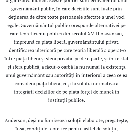
organizarea muncii. Aceste politici sunt echivalentul unui
guvernământ public, în care deciziile sunt luate prin
deţinerea de către toate persoanele afectate a unei voci
egale. Guvernământul public corespunde alternativei pe
care teoreticienii politici din secolul XVIII o avansau,
împreună cu piaţa liberă, guvernământului privat.
Identificarea ulterioară pe care teoria liberală a operat-o
între piaţa liberă şi sfera privată, pe de o parte, şi între stat
şi sfera publică, a făcut-o oarbă la nu numai la existenţa
unui guvernământ sau autorităţi în interiorul a ceea ce ea
considera piaţă liberă, ci şi la soluţia normativă a
integrării deciziilor de pe piaţa forţei de muncă în
instituţii publice.
Anderson, deşi nu furnizează soluţii elaborate, pregăteşte,
însă, condiţiile teoretice pentru astfel de soluţii,