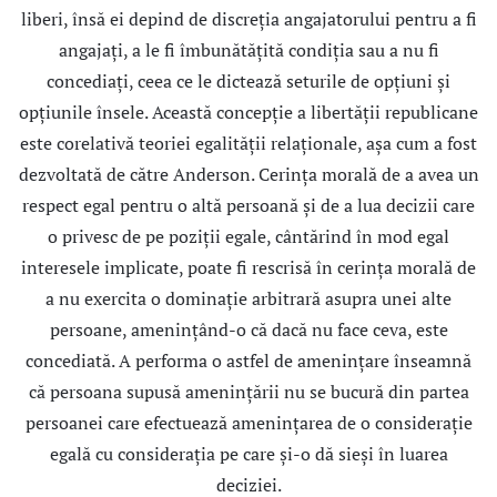
liberi, însă ei depind de discreţia angajatorului pentru a fi
angajaţi, a le fi îmbunătăţită condiţia sau a nu fi
concediaţi, ceea ce le dictează seturile de opţiuni şi
opţiunile însele. Această concepţie a libertăţii republicane
este corelativă teoriei egalităţii relaţionale, aşa cum a fost
dezvoltată de către Anderson. Cerinţa morală de a avea un
respect egal pentru o altă persoană şi de a lua decizii care
o privesc de pe poziţii egale, cântărind în mod egal
interesele implicate, poate fi rescrisă în cerinţa morală de
a nu exercita o dominaţie arbitrară asupra unei alte
persoane, ameninţând-o că dacă nu face ceva, este
concediată. A performa o astfel de ameninţare înseamnă
că persoana supusă ameninţării nu se bucură din partea
persoanei care efectuează ameninţarea de o consideraţie
egală cu consideraţia pe care şi-o dă sieşi în luarea
deciziei.