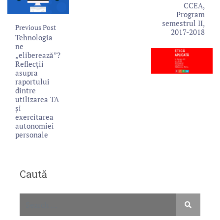
CCEA,
Program
semestrul II,
Previous Post
2017-2018
Tehnologia
ne
„eliberează”?
Reflecții
asupra
raportului
dintre
utilizarea TA
și
exercitarea
autonomiei
personale
Caută