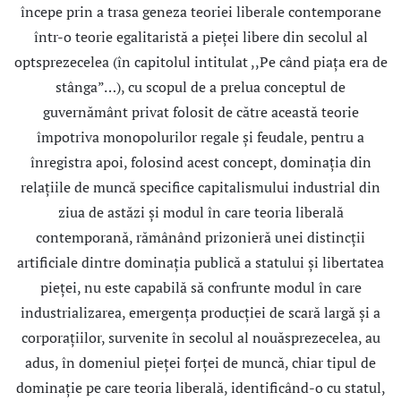
începe prin a trasa geneza teoriei liberale contemporane
într-o teorie egalitaristă a pieţei libere din secolul al
optsprezecelea (în capitolul intitulat ,,Pe când piaţa era de
stânga”…), cu scopul de a prelua conceptul de
guvernământ privat folosit de către această teorie
împotriva monopolurilor regale şi feudale, pentru a
înregistra apoi, folosind acest concept, dominaţia din
relaţiile de muncă specifice capitalismului industrial din
ziua de astăzi şi modul în care teoria liberală
contemporană, rămânând prizonieră unei distincţii
artificiale dintre dominaţia publică a statului şi libertatea
pieţei, nu este capabilă să confrunte modul în care
industrializarea, emergenţa producţiei de scară largă şi a
corporaţiilor, survenite în secolul al nouăsprezecelea, au
adus, în domeniul pieţei forţei de muncă, chiar tipul de
dominaţie pe care teoria liberală, identificând-o cu statul,