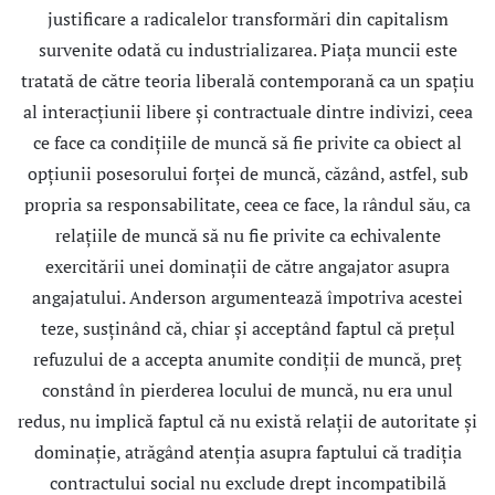
justificare a radicalelor transformări din capitalism
survenite odată cu industrializarea. Piaţa muncii este
tratată de către teoria liberală contemporană ca un spaţiu
al interacţiunii libere şi contractuale dintre indivizi, ceea
ce face ca condiţiile de muncă să fie privite ca obiect al
opţiunii posesorului forţei de muncă, căzând, astfel, sub
propria sa responsabilitate, ceea ce face, la rândul său, ca
relaţiile de muncă să nu fie privite ca echivalente
exercitării unei dominaţii de către angajator asupra
angajatului. Anderson argumentează împotriva acestei
teze, susţinând că, chiar şi acceptând faptul că preţul
refuzului de a accepta anumite condiţii de muncă, preţ
constând în pierderea locului de muncă, nu era unul
redus, nu implică faptul că nu există relaţii de autoritate şi
dominaţie, atrăgând atenţia asupra faptului că tradiţia
contractului social nu exclude drept incompatibilă