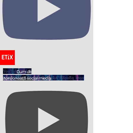
YouTube Video
UCIh5KRIiZLE6oSMrTpjDvkA_H8zoEq_atqo