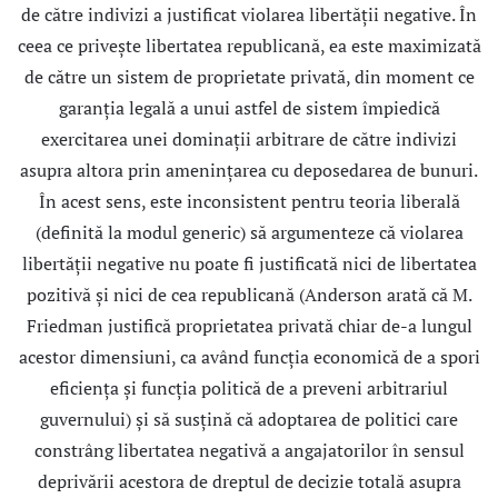
de către indivizi a justificat violarea libertăţii negative. În
ceea ce priveşte libertatea republicană, ea este maximizată
de către un sistem de proprietate privată, din moment ce
garanţia legală a unui astfel de sistem împiedică
exercitarea unei dominaţii arbitrare de către indivizi
asupra altora prin ameninţarea cu deposedarea de bunuri.
În acest sens, este inconsistent pentru teoria liberală
(definită la modul generic) să argumenteze că violarea
libertăţii negative nu poate fi justificată nici de libertatea
pozitivă şi nici de cea republicană (Anderson arată că M.
Friedman justifică proprietatea privată chiar de-a lungul
acestor dimensiuni, ca având funcţia economică de a spori
eficienţa şi funcţia politică de a preveni arbitrariul
guvernului) şi să susţină că adoptarea de politici care
constrâng libertatea negativă a angajatorilor în sensul
deprivării acestora de dreptul de decizie totală asupra