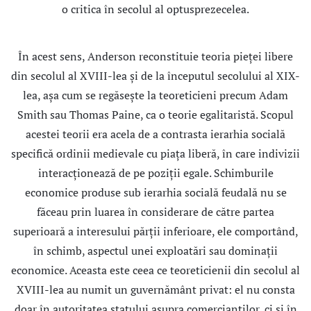
o critica în secolul al optusprezecelea.
În acest sens, Anderson reconstituie teoria pieţei libere
din secolul al XVIII-lea şi de la începutul secolului al XIX-
lea, aşa cum se regăseşte la teoreticieni precum Adam
Smith sau Thomas Paine, ca o teorie egalitaristă. Scopul
acestei teorii era acela de a contrasta ierarhia socială
specifică ordinii medievale cu piaţa liberă, în care indivizii
interacţionează de pe poziţii egale. Schimburile
economice produse sub ierarhia socială feudală nu se
făceau prin luarea în considerare de către partea
superioară a interesului părţii inferioare, ele comportând,
în schimb, aspectul unei exploatări sau dominaţii
economice. Aceasta este ceea ce teoreticienii din secolul al
XVIII-lea au numit un guvernământ privat: el nu consta
doar în autoritatea statului asupra comercianţilor, ci şi în