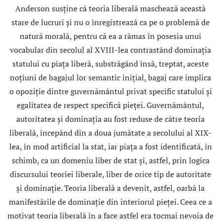
Anderson susţine că teoria liberală maschează această
stare de lucruri şi nu o înregistrează ca pe o problemă de
natură morală, pentru că ea a rămas în posesia unui
vocabular din secolul al XVIII-lea contrastând dominaţia
statului cu piaţa liberă, substrăgând însă, treptat, aceste
noţiuni de bagajul lor semantic iniţial, bagaj care implica
o opoziţie dintre guvernământul privat specific statului şi
egalitatea de respect specifică pieţei. Guvernământul,
autoritatea şi dominaţia au fost reduse de către teoria
liberală, începând din a doua jumătate a secolului al XIX-
lea, în mod artificial la stat, iar piaţa a fost identificată, în
schimb, ca un domeniu liber de stat şi, astfel, prin logica
discursului teoriei liberale, liber de orice tip de autoritate
şi dominaţie. Teoria liberală a devenit, astfel, oarbă la
manifestările de dominaţie din interiorul pieţei. Ceea ce a
motivat teoria liberală în a face astfel era tocmai nevoia de