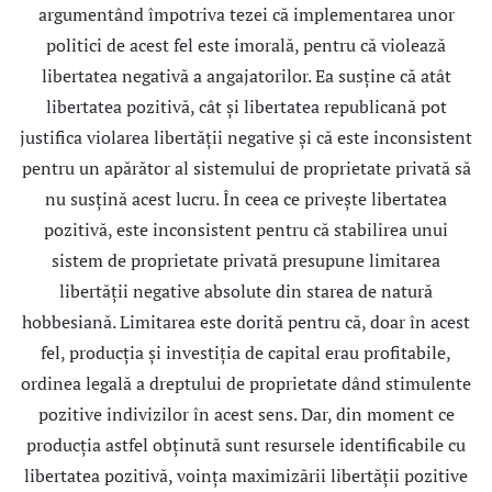
argumentând împotriva tezei că implementarea unor
politici de acest fel este imorală, pentru că violează
libertatea negativă a angajatorilor. Ea susţine că atât
libertatea pozitivă, cât şi libertatea republicană pot
justifica violarea libertăţii negative şi că este inconsistent
pentru un apărător al sistemului de proprietate privată să
nu susţină acest lucru. În ceea ce priveşte libertatea
pozitivă, este inconsistent pentru că stabilirea unui
sistem de proprietate privată presupune limitarea
libertăţii negative absolute din starea de natură
hobbesiană. Limitarea este dorită pentru că, doar în acest
fel, producţia şi investiţia de capital erau profitabile,
ordinea legală a dreptului de proprietate dând stimulente
pozitive indivizilor în acest sens. Dar, din moment ce
producţia astfel obţinută sunt resursele identificabile cu
libertatea pozitivă, voinţa maximizării libertăţii pozitive