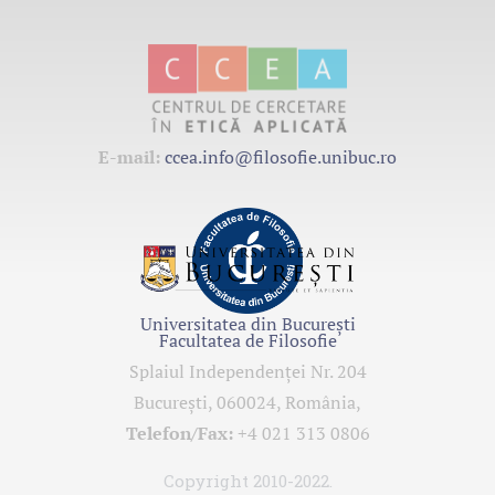
E-mail:
ccea.info@filosofie.unibuc.ro
Universitatea din București
Facultatea de Filosofie
Splaiul Independenţei Nr. 204
Bucureşti, 060024, România,
Telefon/Fax:
+4 021 313 0806
Copyright 2010-2022.