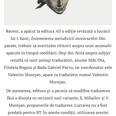
Recent, a apărut la editura All o ediţie revăzută a lucrării
lui I. Kant,
Întemeierea metafizicii moravurilor
. Din
păcate, trebuie să avertizăm cititorii asupra unor anomalii
apărute în timpul reeditării. Deşi din
Notă asupra ediţiei
rezultă că sunt aceiaşi traducători, anume Miki Ota,
Filoteia Bogoiu şi Radu Gabriel Pârvu, iar coordonator este
Valentin Mureşan, apare ca traducător numai Valentin
Mureşan.
De asemenea, editura şi-a permis să modifice traducerea
fără a discuta cu revizorii noii variante, E. Mihailov şi V.
Mureşan, propunerile de traducere. Lucrarea nu a fost
predată pentru BT. În aceste condiţii, utilizarea acestei