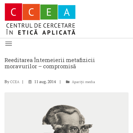
Reeditarea Întemeierii metafizicii
moravurilor – compromisă
By
11 aug. 2014
CCEA
Apariții media