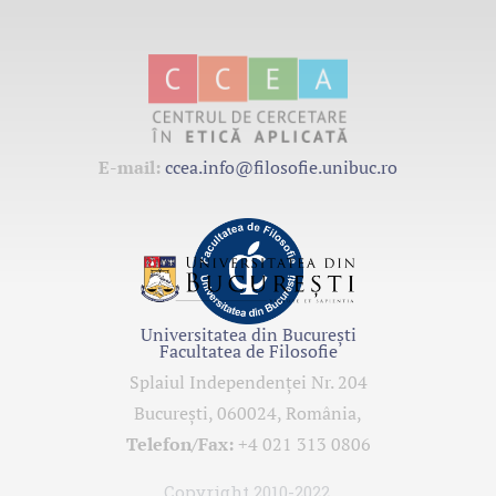
E-mail:
ccea.info@filosofie.unibuc.ro
Universitatea din București
Facultatea de Filosofie
Splaiul Independenţei Nr. 204
Bucureşti, 060024, România,
Telefon/Fax:
+4 021 313 0806
Copyright 2010-2022.