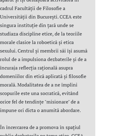
cadrul Facultății de Filosofie a
Universității din București. CCEA este
singura instituție din țară unde se
studiaza discipline etice, de la teoriile
morale clasice la roboetică și etica
sexului. Centrul şi membrii săi îşi asumă
rolul de a impulsiona dezbaterile și de a
încuraja reflecția rațională asupra
domeniilor din etică aplicată şi filosofie
morală. Modalitatea de a ne împlini
scopurile este una socratică, evitând
orice fel de tendințe "misionare" de a
impune ori dicta o anumită abordare.
În încercarea de a promova în spațiul
public dezbaterile pe teme etice, CCEA,