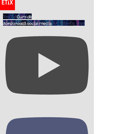
YouTube Video
UCIh5KRIiZLE6oSMrTpjDvkA_H8zoEq_atqo