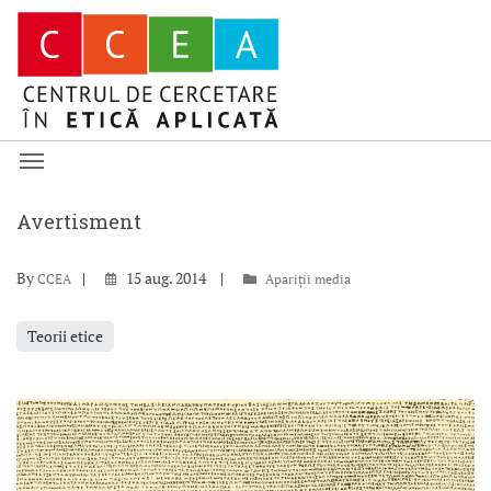
Avertisment
By
15 aug. 2014
CCEA
Apariții media
Teorii etice