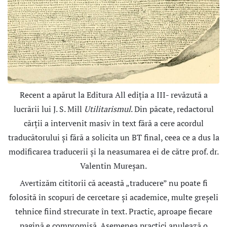
Recent a apărut la Editura All ediţia a III- revăzută a
lucrării lui J. S. Mill
Utilitarismul
. Din păcate, redactorul
cărţii a intervenit masiv în text fără a cere acordul
traducătorului şi fără a solicita un BT final, ceea ce a dus la
modificarea traducerii şi la neasumarea ei de către prof. dr.
Valentin Mureşan.
Avertizăm cititorii că această „traducere” nu poate fi
folosită în scopuri de cercetare şi academice, multe greşeli
tehnice fiind strecurate în text. Practic, aproape fiecare
pagină e compromisă. Asemenea practici anulează o