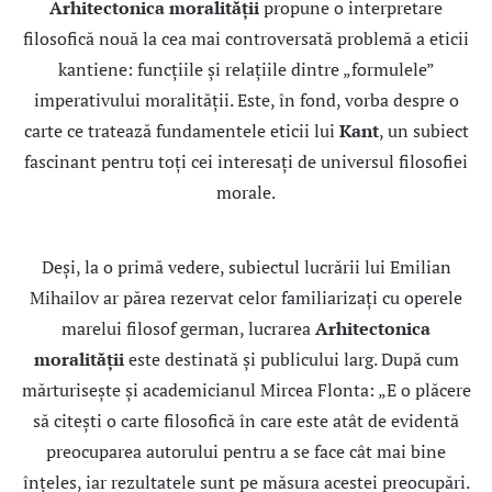
Arhitectonica moralității
propune o interpretare
filosofică nouă la cea mai controversată problemă a eticii
kantiene: funcțiile și relațiile dintre „formulele”
imperativului moralității. Este, în fond, vorba despre o
carte ce tratează fundamentele eticii lui
Kant
, un subiect
fascinant pentru toți cei interesați de universul filosofiei
morale.
Deși, la o primă vedere, subiectul lucrării lui Emilian
Mihailov ar părea rezervat celor familiarizați cu operele
marelui filosof german, lucrarea
Arhitectonica
moralității
este destinată și publicului larg. După cum
mărturisește și academicianul Mircea Flonta: „E o plăcere
să citeşti o carte filosofică în care este atât de evidentă
preocuparea autorului pentru a se face cât mai bine
înţeles, iar rezultatele sunt pe măsura acestei preocupări.