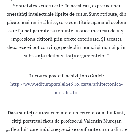
Sobrietatea scrierii este, în acest caz, expresia unei
onestităţi intelectuale lipsite de cusur. Sunt atribute, din
păcate mai rar întâlnite, care constituie apanajul acelora
care îşi pot permite să renunţe la orice încercări de a-şi
impresiona cititorii prin efecte exterioare. Și aceasta
deoarece ei pot convinge pe deplin numai şi numai prin
substanţa ideilor şi forţa argumentelor.”
Lucrarea poate fi achiziționată aici:
http://www.edituraparalela45.ro/carte/arhitectonica-
moralitatii.
Dacă sunteți curioși cum arată un cercetător al lui Kant,
citiți portretul făcut de profesorul Valentin Mureșan
„atletului” care îndrăznește să se confrunte cu una dintre