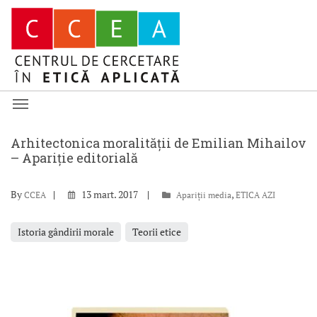
Arhitectonica moralității de Emilian Mihailov
– Apariție editorială
By
13 mart. 2017
,
CCEA
Apariții media
ETICA AZI
Istoria gândirii morale
Teorii etice