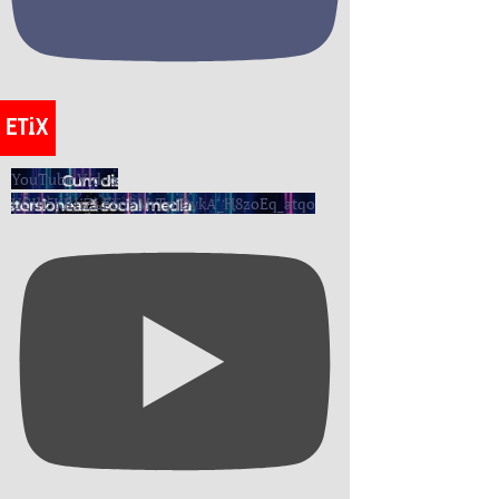
YouTube Video
UCIh5KRIiZLE6oSMrTpjDvkA_H8zoEq_atqo