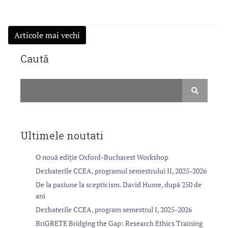
N
Articole mai vechi
a
v
Caută
i
g
a
r
e
î
Ultimele noutati
n
a
O nouă ediție Oxford-Bucharest Workshop
r
Dezbaterile CCEA, programul semestrului II, 2025-2026
t
De la pasiune la scepticism. David Hume, după 250 de
i
ani
c
Dezbaterile CCEA, program semestrul I, 2025-2026
o
BriGRETE Bridging the Gap: Research Ethics Training
l