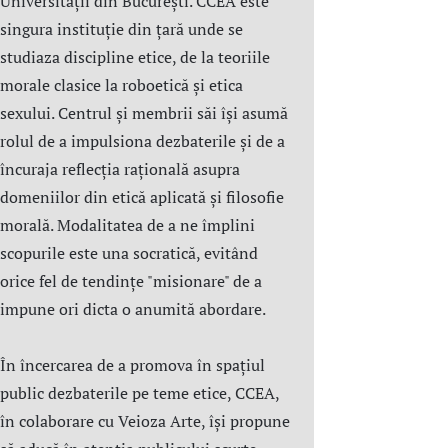
Universității din București. CCEA este
singura instituție din țară unde se
studiaza discipline etice, de la teoriile
morale clasice la roboetică și etica
sexului. Centrul şi membrii săi îşi asumă
rolul de a impulsiona dezbaterile și de a
încuraja reflecția rațională asupra
domeniilor din etică aplicată şi filosofie
morală. Modalitatea de a ne împlini
scopurile este una socratică, evitând
orice fel de tendințe "misionare" de a
impune ori dicta o anumită abordare.
În încercarea de a promova în spațiul
public dezbaterile pe teme etice, CCEA,
în colaborare cu Veioza Arte, își propune