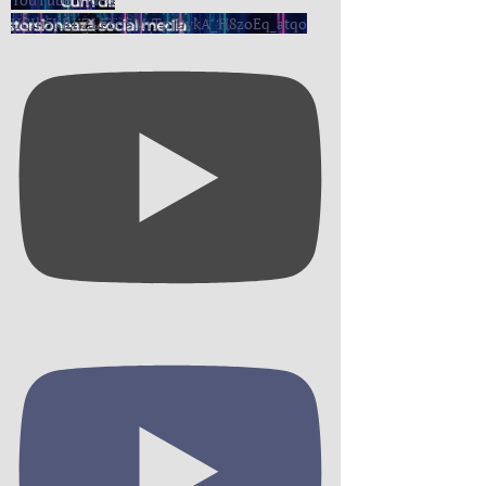
UCIh5KRIiZLE6oSMrTpjDvkA_H8zoEq_atqo