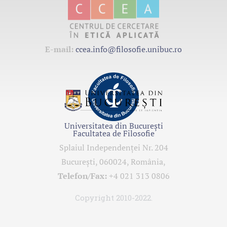
E-mail:
ccea.info@filosofie.unibuc.ro
Universitatea din București
Facultatea de Filosofie
Splaiul Independenţei Nr. 204
Bucureşti, 060024, România,
Telefon/Fax:
+4 021 313 0806
Copyright 2010-2022.