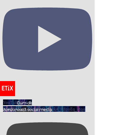
YouTube Video
UCIh5KRIiZLE6oSMrTpjDvkA_H8zoEq_atqo