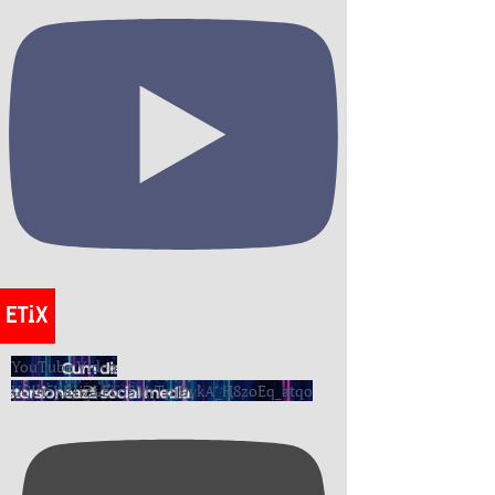
YouTube Video
UCIh5KRIiZLE6oSMrTpjDvkA_H8zoEq_atqo