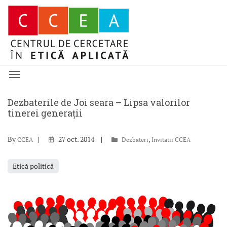
Dezbaterile de Joi seara – Lipsa valorilor
tinerei generații
By
27 oct. 2014
,
CCEA
Dezbateri
Invitatii CCEA
Etică politică