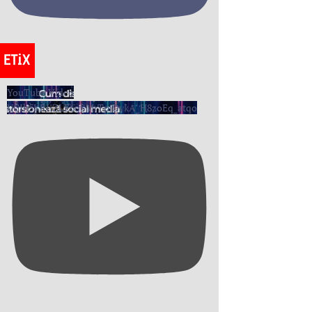
YouTube Video
UCIh5KRIiZLE6oSMrTpjDvkA_H8zoEq_atqo