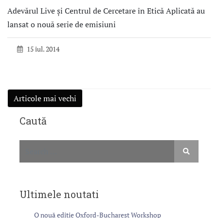
Adevărul Live şi Centrul de Cercetare în Etică Aplicată au
lansat o nouă serie de emisiuni
15 iul. 2014
N
Articole mai vechi
a
v
Caută
i
g
a
r
e
î
Ultimele noutati
n
a
O nouă ediție Oxford-Bucharest Workshop