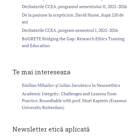
r
Dezbaterile CCEA, programul semestrului II, 2025-2026
t
De la pasiune la scepticism. David Hume, după 250 de
i
ani
c
Dezbaterile CCEA, program semestrul I, 2025-2026
o
BriGRETE Bridging the Gap: Research Ethics Training
l
and Education
e
Te mai intereseaza
Emilian Mihailov și Julian Savulescu în Neuroethics
Academic Integrity: Challenges and Lessons from
Practice. Roundtable with prof. Muel Kaptein (Erasmus
University Rotterdam)
Newsletter etică aplicată