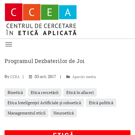
Programul Dezbaterilor de Joi
By
03 oct. 2017
CCEA
Apariții media
Bioetică
Etica cercetării
Etică în afaceri
Etica Inteligenței Artificiale și roboetică
Etică politică
Managementul eticii
Neuroetică