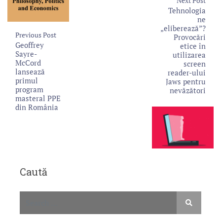
Next Post
Tehnologia
ne
„eliberează”?
Previous Post
Provocări
Geoffrey
etice în
Sayre-
utilizarea
McCord
screen
lansează
reader-ului
primul
Jaws pentru
program
nevăzători
masteral PPE
din România
Caută