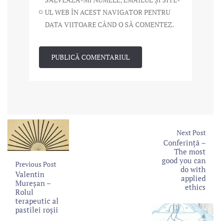
UL WEB ÎN ACEST NAVIGATOR PENTRU
DATA VIITOARE CÂND O SĂ COMENTEZ.
Next Post
Conferință –
The most
good you can
Previous Post
do with
Valentin
applied
Mureșan –
ethics
Rolul
terapeutic al
pastilei roşii