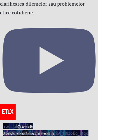
clarificarea dilemelor sau problemelor
etice cotidiene.
YouTube Video
UCIh5KRIiZLE6oSMrTpjDvkA_H8zoEq_atqo