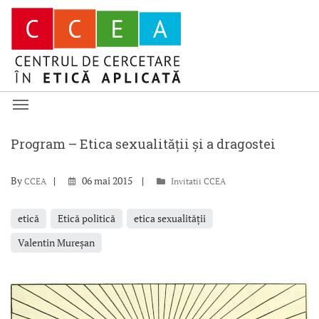
Program – Etica sexualității și a dragostei
By
06 mai 2015
CCEA
Invitatii CCEA
etică
Etică politică
etica sexualității
Valentin Mureşan