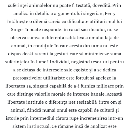
suferinţei animalelor nu poate fi testată, dovedită. Prin
analiza în detaliu a argumentului singerian, Ferry
întâlneşte o dilemă căreia cu dificultate utilitarismul lui
Singer îi poate răspunde: în cazul sacrificiului, nu se
observă cumva o diferenţa calitativă a omului faţă de
animal, în condiţiile în care acesta din urmă nu este
dispus decât rareori la gesturi care să minimizeze suma
suferinţelor în lume? Individul, negăsind resorturi pentru
a se detaşa de interesele sale egoiste şi a se dedica
prerogativelor utilitariste este fortuit să apeleze la
libertatea sa, singură capabilă de a-i furniza mijloace prin
care distinge valorile morale de interese banale. Această
libertate instituie o diferenţa net sesizabilă între om şi
animal, fiindcă numai omul este capabil de cultură şi
istorie prin intermediul cărora rupe încremenirea într-un
sistem instinctual. Ce rămâne însă de analizat este