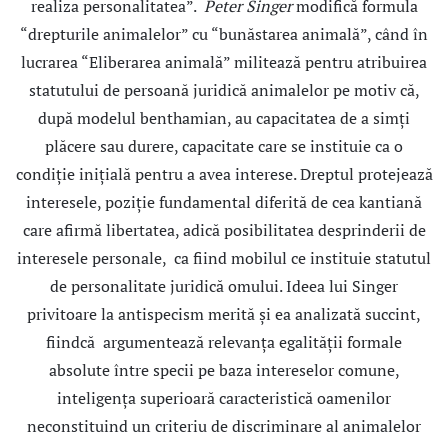
realiza personalitatea”.
Peter Singer
modifică formula
“drepturile animalelor” cu “bunăstarea animală”, când în
lucrarea “Eliberarea animală” militează pentru atribuirea
statutului de persoană juridică animalelor pe motiv că,
după modelul benthamian, au capacitatea de a simţi
plăcere sau durere, capacitate care se instituie ca o
condiție iniţială pentru a avea interese. Dreptul protejează
interesele, poziţie fundamental diferită de cea kantiană
care afirmă libertatea, adică posibilitatea desprinderii de
interesele personale, ca fiind mobilul ce instituie statutul
de personalitate juridică omului. Ideea lui Singer
privitoare la antispecism merită şi ea analizată succint,
fiindcă argumentează relevanţa egalităţii formale
absolute între specii pe baza intereselor comune,
inteligenţa superioară caracteristică oamenilor
neconstituind un criteriu de discriminare al animalelor