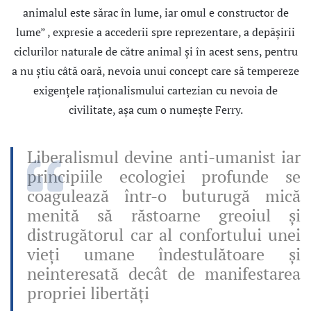
animalul este sărac în lume, iar omul e constructor de
lume” , expresie a accederii spre reprezentare, a depăşirii
ciclurilor naturale de către animal şi în acest sens, pentru
a nu ştiu câtă oară, nevoia unui concept care să tempereze
exigenţele raţionalismului cartezian cu nevoia de
civilitate, aşa cum o numeşte Ferry.
Liberalismul devine anti-umanist iar
principiile ecologiei profunde se
coagulează într-o buturugă mică
menită să răstoarne greoiul şi
distrugătorul car al confortului unei
vieţi umane îndestulătoare şi
neinteresată decât de manifestarea
propriei libertăţi