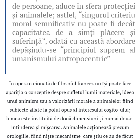
de persoane, aduce în sfera protecţiei
şi animalele; astfel, “singurul criteriu
moral semnificativ nu poate fi decât
capacitatea de a simţi plăcere şi
suferinţă”, odată cu această abordare
depăşindu-se “principiul suprem al
umanismului antropocentric”
În opera creionată de filosoful francez nu îşi poate face
apariţia o concepţie despre sufletul lumii materiale, ideea
unui animism sau a valorizării morale a animalelor fiind
subiecte aflate la polul opus al interesului cogito-ului;
lumea este instituită de două dimensiuni şi numai două:
întinderea şi mişcarea. Animalele acţionează precum
orologiile, fiind nişte mecanisme care ştiu ce au de făcut