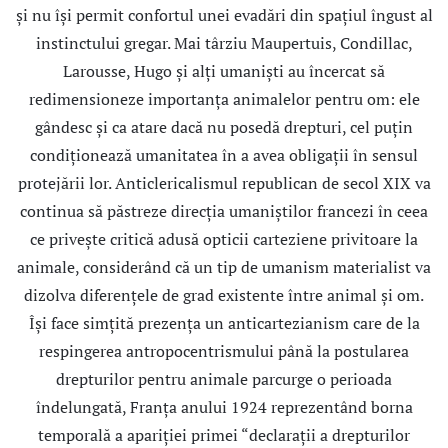
şi nu îşi permit confortul unei evadări din spaţiul îngust al
instinctului gregar. Mai târziu Maupertuis, Condillac,
Larousse, Hugo şi alţi umanişti au încercat să
redimensioneze importanța animalelor pentru om: ele
gândesc şi ca atare dacă nu posedă drepturi, cel puţin
condiţionează umanitatea în a avea obligaţii în sensul
protejării lor. Anticlericalismul republican de secol XIX va
continua să păstreze direcţia umaniştilor francezi în ceea
ce priveşte critică adusă opticii carteziene privitoare la
animale, considerând că un tip de umanism materialist va
dizolva diferenţele de grad existente între animal şi om.
Își face simțită prezența un anticartezianism care de la
respingerea antropocentrismului până la postularea
drepturilor pentru animale parcurge o perioada
îndelungată, Franţa anului 1924 reprezentând borna
temporală a apariţiei primei “declaraţii a drepturilor