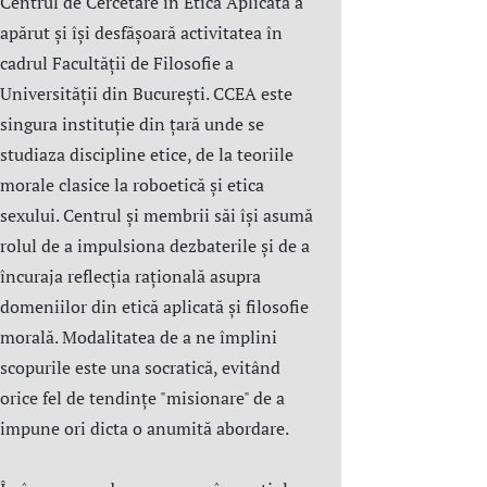
Centrul de Cercetare în Etică Aplicată a
apărut și își desfășoară activitatea în
cadrul Facultății de Filosofie a
Universității din București. CCEA este
singura instituție din țară unde se
studiaza discipline etice, de la teoriile
morale clasice la roboetică și etica
sexului. Centrul şi membrii săi îşi asumă
rolul de a impulsiona dezbaterile și de a
încuraja reflecția rațională asupra
domeniilor din etică aplicată şi filosofie
morală. Modalitatea de a ne împlini
scopurile este una socratică, evitând
orice fel de tendințe "misionare" de a
impune ori dicta o anumită abordare.