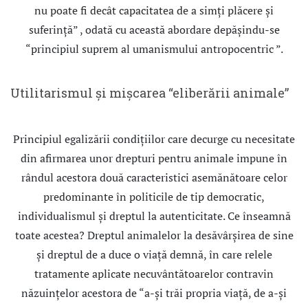
nu poate fi decât capacitatea de a simţi plăcere şi
suferinţă” , odată cu această abordare depăşindu-se
“principiul suprem al umanismului antropocentric ”.
Utilitarismul și mișcarea “eliberării animale”
Principiul egalizării condiţiilor care decurge cu necesitate
din afirmarea unor drepturi pentru animale impune în
rândul acestora două caracteristici asemănătoare celor
predominante în politicile de tip democratic,
individualismul şi dreptul la autenticitate. Ce înseamnă
toate acestea? Dreptul animalelor la desăvârşirea de sine
şi dreptul de a duce o viaţă demnă, în care relele
tratamente aplicate necuvântătoarelor contravin
năzuinţelor acestora de “a-şi trăi propria viaţă, de a-şi