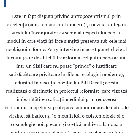
Este în fapt disputa privind antropocentrismul prin
excelenţă (adică umanismul modern) şi nevoia protejării
arealului înconjurător ca semn al respectului pentru
modul în care viaţă își face simțită prezența sub cele mai
neobişnuite forme. Ferry intervine în acest punct cheie al
lucrării (care de altfel îl transformă, cel puţin până acum,
într-un Sisif care nu poate “prinde” o justificare
satisfăcătoare privitoare la dilema ecologiei moderne),
aducând în discuţie poziţia lui Bill Devall; acesta
realizează o distincţie în proiectul reformist (care vizează
îmbunătăţirea calităţii mediului prin reducerea
contaminării apelor şi protejarea anumitor areale naturale
virgine, sălbatice) şi “o metafizică, o epistemologie şi o
cosmologie noi, precum şi o etică ambientală nouă a
raportului persoană/ planetă” , adică o ecologie profundă