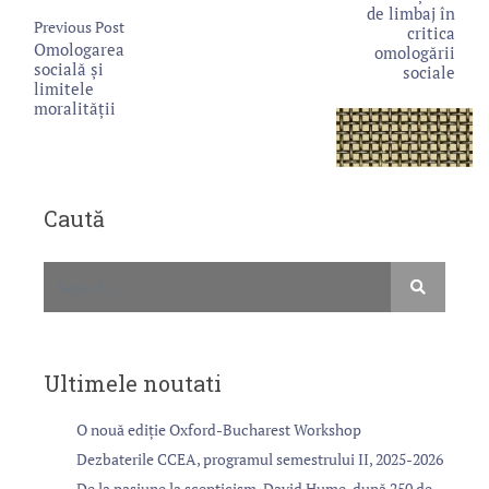
de limbaj în
Previous Post
critica
Omologarea
omologării
socială și
sociale
limitele
moralității
Caută
Ultimele noutati
O nouă ediție Oxford-Bucharest Workshop
Dezbaterile CCEA, programul semestrului II, 2025-2026
De la pasiune la scepticism. David Hume, după 250 de