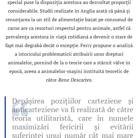
special puse la dispoziţia acestora au dezvoltat proporţii
considerabile. Studii realizate în Anglia arată că până şi
renunţarea la un stil de alimentaţie bazat pe consumul de
carne are ca resorturi respectul pentru animale, astfel că
prevalenţa acestora în viaţă cotidiană a devenit o stare de
fapt mai degrabă decât o excepţie. Ferry propune o analiză
a istoricului problematicii atribuirii unor drepturi
animalelor, pornind de la o teorie care a stârnit vâlve în
epocă, aceea a animalelor-maşini instituită teoretic de
către
Rene Descartes
.
Depăşirea poziţiilor carteziene şi
anticarteziene va fi realizată de către
teoria utilitaristă, care în numele
maximizări fericirii şi evitării
suferinţei unui număr cât mai mare