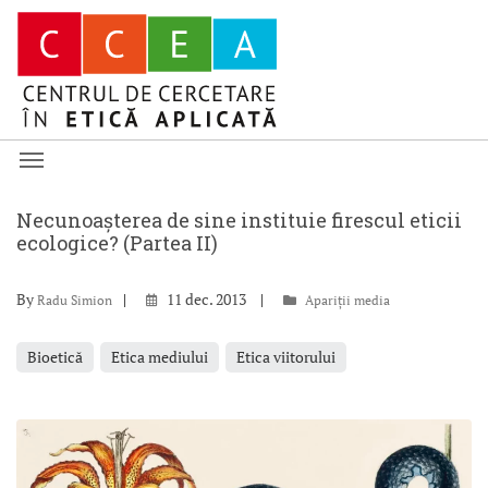
Necunoașterea de sine instituie firescul eticii
ecologice? (Partea II)
By
11 dec. 2013
Radu Simion
Apariții media
Bioetică
Etica mediului
Etica viitorului