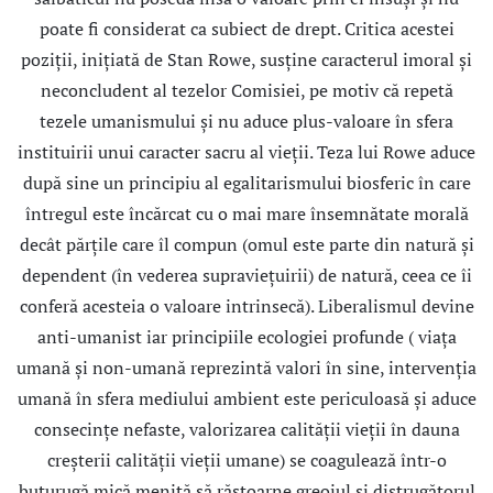
poate fi considerat ca subiect de drept. Critica acestei
poziţii, iniţiată de Stan Rowe, susţine caracterul imoral şi
neconcludent al tezelor Comisiei, pe motiv că repetă
tezele umanismului şi nu aduce plus-valoare în sfera
instituirii unui caracter sacru al vieţii. Teza lui Rowe aduce
după sine un principiu al egalitarismului biosferic în care
întregul este încărcat cu o mai mare însemnătate morală
decât părţile care îl compun (omul este parte din natură şi
dependent (în vederea supravieţuirii) de natură, ceea ce îi
conferă acesteia o valoare intrinsecă). Liberalismul devine
anti-umanist iar principiile ecologiei profunde ( viaţa
umană şi non-umană reprezintă valori în sine, intervenţia
umană în sfera mediului ambient este periculoasă şi aduce
consecinţe nefaste, valorizarea calităţii vieţii în dauna
creşterii calităţii vieţii umane) se coagulează într-o
buturugă mică menită să răstoarne greoiul şi distrugătorul