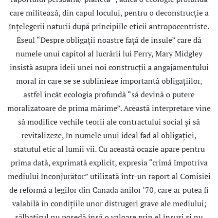
care militează, din capul locului, pentru o deconstrucţie a
înţelegerii naturii după principiile eticii antropocentriste.
Eseul “Despre obligaţii noastre faţă de insule” care dă
numele unui capitol al lucrării lui Ferry, Mary Midgley
insistă asupra ideii unei noi construcţii a angajamentului
moral în care se se sublinieze importantă obligaţiilor,
astfel încât ecologia profundă “să devină o putere
moralizatoare de prima mărime”. Această interpretare vine
să modifice vechile teorii ale contractului social şi să
revitalizeze, în numele unui ideal fad al obligaţiei,
statutul etic al lumii vii. Cu această ocazie apare pentru
prima dată, exprimată explicit, expresia “crimă împotriva
mediului înconjurător” utilizată într-un raport al Comisiei
de reformă a legilor din Canada anilor ’70, care ar putea fi
valabilă în condiţiile unor distrugeri grave ale mediului;
sălbaticul nu posedă însă o valoare prin el însuşi şi nu