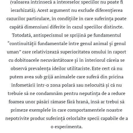
(valoarea intrinsecă a intereselor speciilor nu poate fi
ierarhizată). Acest argument nu exclude diferenţierea
cazurilor particulare, în condiţiile în care suferinţa poate
capătă dimensiuni diferite în cazul speciilor distincte.
Totodată, antispecismul se sprijină pe fundamentul
“continuităţii fundamentale între genul animal şi genul
uman” care relativizează superioritatea omului în raport
cu dobitoacele necuvântătoare şi în interiorul căreia se
observă prevalenţa ideilor utilitariste. Este cert că nu
putem avea sub grijă animalele care suferă din pricina
înfometării într-o zona polară sau nelocuită şi că nu
trebuie să ne condamnăm pentru neputinţa de a reduce
foamea unor păsări rămase fără hrană, însă ar trebui să
primeze exemplele în care comportamentele noastre
nepotrivite produc suferinţă celorlalte specii capabile de a
o experimenta.