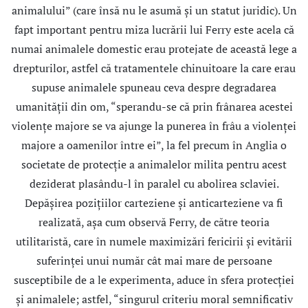
animalului” (care însă nu le asumă şi un statut juridic). Un
fapt important pentru miza lucrării lui Ferry este acela că
numai animalele domestic erau protejate de această lege a
drepturilor, astfel că tratamentele chinuitoare la care erau
supuse animalele spuneau ceva despre degradarea
umanităţii din om, “sperandu-se că prin frânarea acestei
violențe majore se va ajunge la punerea în frâu a violenţei
majore a oamenilor între ei”, la fel precum în Anglia o
societate de protecție a animalelor milita pentru acest
deziderat plasându-l în paralel cu abolirea sclaviei.
Depăşirea poziţiilor carteziene şi anticarteziene va fi
realizată, aşa cum observă Ferry, de către teoria
utilitaristă, care în numele maximizări fericirii şi evitării
suferinţei unui număr cât mai mare de persoane
susceptibile de a le experimenta, aduce în sfera protecţiei
şi animalele; astfel, “singurul criteriu moral semnificativ