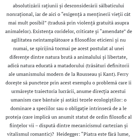
absolutizării raţiunii şi desconsiderării sălbaticului
nonrațional, iar de aici o “exigenţă a menţinerii vieţii cât
mai mult posibil” (tradusă prin violenţă gratuită asupra
animalelor). Existenţa coridelor, criticate şi “amendate” de
agilitatea neîntamplătoare a filosofilor eticieni şi nu
numai, se spirijină tocmai pe acest postulat al unei
diferenţe dintre natura brută a animalului şi libertate,
adică natura educată a matadorului (trăsături definitorii
ale umanismului modern de la Rousseau şi Kant). Ferry
doreşte să puncteze prin acest exemplu o problemă care îi
urmăreşte traiectoria lucrării, anume direcţia acestui
umanism care bântuie şi astăzi tezele ecologiştilor: o
dominare a speciilor sau o obligaţie intrinsecă de a le
proteja (care implică un anumit statut de ordin filosofic al
fiinţelor vii – dispută dintre mecanicismul cartezian şi
vitalismul romantic)? Heidegger: “Piatra este fără lume,