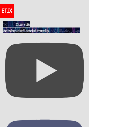
YouTube Video
UCIh5KRIiZLE6oSMrTpjDvkA_H8zoEq_atqo