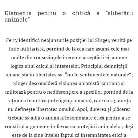
Elemente pentru o critică a “eliberării
animale”
Ferry identifică neajunsurile poziţiei lui Singer, venită pe
linie utilitaristă, pornind de la cea care asumă cele mai
multe din consecinţele inerente acceptării ei, anume
logica unui calcul al intereselor. Principiul demnităţii
umane stă în libertatea sa “nu în sentimentele naturale”;
Singer desconsideră viziunea umanistă kantiană şi
militează pentru o nediferențiere a speciilor pornind de la
raţiunea teoretică (inteligenţă umană), care cu siguranţă
nu defineşte libertatea omului. Apoi, durerea şi plăcerea
trebuie să aibă o anumită însemnătate etică pentru a se
constitui argumente în favoarea protejării animalelor, deşi
este de la sine înţeles faptul că însemnătatea etică a