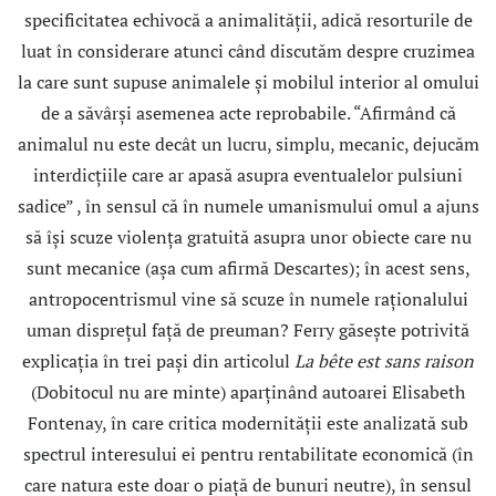
specificitatea echivocă a animalităţii, adică resorturile de
luat în considerare atunci când discutăm despre cruzimea
la care sunt supuse animalele şi mobilul interior al omului
de a săvârşi asemenea acte reprobabile. “Afirmând că
animalul nu este decât un lucru, simplu, mecanic, dejucăm
interdicţiile care ar apasă asupra eventualelor pulsiuni
sadice” , în sensul că în numele umanismului omul a ajuns
să îşi scuze violența gratuită asupra unor obiecte care nu
sunt mecanice (aşa cum afirmă Descartes); în acest sens,
antropocentrismul vine să scuze în numele raţionalului
uman dispreţul faţă de preuman? Ferry găseşte potrivită
explicaţia în trei paşi din articolul
La bête est sans raison
(Dobitocul nu are minte) aparţinând autoarei Elisabeth
Fontenay, în care critica modernităţii este analizată sub
spectrul interesului ei pentru rentabilitate economică (în
care natura este doar o piaţă de bunuri neutre), în sensul