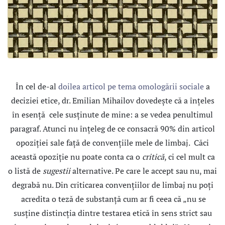
În cel de-al
doilea articol pe tema omologării sociale
a
deciziei etice, dr. Emilian Mihailov dovedeşte că a înţeles
în esenţă cele susţinute de mine: a se vedea penultimul
paragraf. Atunci nu înţeleg de ce consacră 90% din articol
opoziţiei sale faţă de convenţiile mele de limbaj. Căci
această opoziţie nu poate conta ca o
critică
, ci cel mult ca
o listă de
sugestii
alternative. Pe care le accept sau nu, mai
degrabă nu. Din criticarea convenţiilor de limbaj nu poţi
acredita o teză de substanţă cum ar fi ceea că „nu se
susţine distincţia dintre testarea etică în sens strict sau