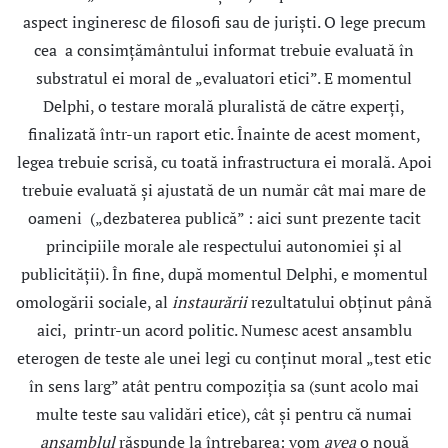
aspect ingineresc de filosofi sau de jurişti. O lege precum
cea a consimţământului informat trebuie evaluată în
substratul ei moral de „evaluatori etici”. E momentul
Delphi, o testare morală pluralistă de către experţi,
finalizată într-un raport etic. Înainte de acest moment,
legea trebuie scrisă, cu toată infrastructura ei morală. Apoi
trebuie evaluată şi ajustată de un număr cât mai mare de
oameni („dezbaterea publică” : aici sunt prezente tacit
principiile morale ale respectului autonomiei şi al
publicităţii). În fine, după momentul Delphi, e momentul
omologării sociale, al
instaurării
rezultatului obţinut până
aici, printr-un acord politic. Numesc acest ansamblu
eterogen de teste ale unei legi cu conţinut moral „test etic
în sens larg” atât pentru compoziţia sa (sunt acolo mai
multe teste sau validări etice), cât şi pentru că numai
ansamblul
răspunde la întrebarea: vom
avea
o nouă