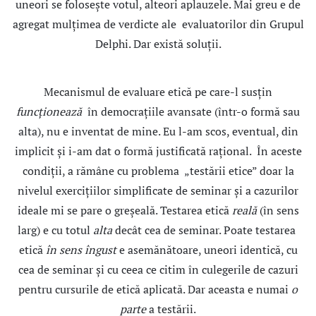
uneori se foloseşte votul, alteori aplauzele. Mai greu e de
agregat mulţimea de verdicte ale evaluatorilor din Grupul
Delphi. Dar există soluţii.
Mecanismul de evaluare etică pe care-l susţin
funcţionează
în democraţiile avansate (într-o formă sau
alta), nu e inventat de mine. Eu l-am scos, eventual, din
implicit şi i-am dat o formă justificată raţional. În aceste
condiţii, a rămâne cu problema „testării etice” doar la
nivelul exerciţiilor simplificate de seminar şi a cazurilor
ideale mi se pare o greşeală. Testarea etică
reală
(în sens
larg) e cu totul
alta
decât cea de seminar. Poate testarea
etică
în sens îngust
e asemănătoare, uneori identică, cu
cea de seminar şi cu ceea ce citim în culegerile de cazuri
pentru cursurile de etică aplicată. Dar aceasta e numai
o
parte
a testării.