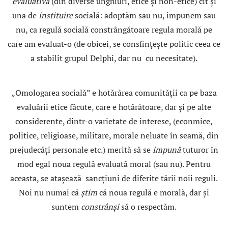
evaluativă
(din diverse unghiuri, etice şi non-etice) cît şi
una de
instituire
socială: adoptăm sau nu, impunem sau
nu, ca regulă socială constrângătoare regula morală pe
care am evaluat-o (de obicei, se consfinţeşte politic ceea ce
a stabilit grupul Delphi, dar nu cu necesitate).
„Omologarea socială” e hotărârea comunităţii ca pe baza
evaluării etice făcute, care e hotărâtoare, dar şi pe alte
considerente, dintr-o varietate de interese, (econmice,
politice, religioase, militare, morale neluate în seamă, din
prejudecăţi personale etc.) merită să se
impună
tuturor în
mod egal noua regulă evaluată moral (sau nu). Pentru
aceasta, se ataşează sancţiuni de diferite tării noii reguli.
Noi nu numai că
ştim
că noua regulă e morală, dar şi
suntem
constrânşi
să o respectăm.