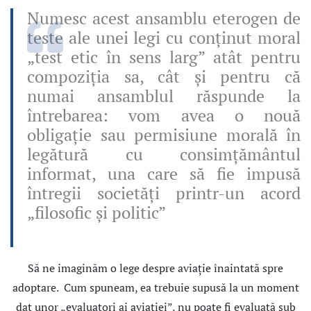
Numesc acest ansamblu eterogen de
teste ale unei legi cu conţinut moral
„test etic în sens larg” atât pentru
compoziţia sa, cât şi pentru că
numai ansamblul răspunde la
întrebarea: vom avea o nouă
obligaţie sau permisiune morală în
legătură cu consimţământul
informat, una care să fie impusă
întregii societăţi printr-un acord
„filosofic şi politic”
Să ne imaginăm o lege despre aviaţie înaintată spre
adoptare. Cum spuneam, ea trebuie supusă la un moment
dat unor „evaluatori ai aviaţiei”, nu poate fi evaluată sub