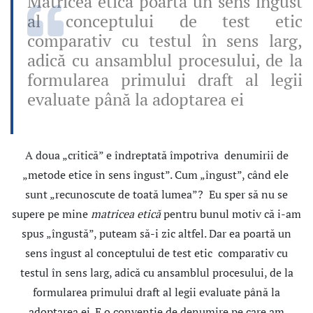
Matricea etică poartă un sens îngust
al conceptului de test etic
comparativ cu testul în sens larg,
adică cu ansamblul procesului, de la
formularea primului draft al legii
evaluate până la adoptarea ei
A doua „critică” e îndreptată împotriva denumirii de
„metode etice în sens îngust”. Cum „îngust”, când ele
sunt „recunoscute de toată lumea”? Eu sper să nu se
supere pe mine
matricea etică
pentru bunul motiv că i-am
spus „îngustă”, puteam să-i zic altfel. Dar ea poartă un
sens îngust al conceptului de test etic comparativ cu
testul în sens larg, adică cu ansamblul procesului, de la
formularea primului draft al legii evaluate până la
adoptarea ei. E o convenţie de denumire pe care am