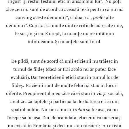
îngust şi restul testului etic în ansamblul lui”. Nu poţi
zice „eu nu sunt de acord cu această teză pentru că nu mă
conving aceste denumiri”, ci doar că „
prefer
alte
denumiri”. Constat că multe dintre criticile adresate mie,
le susţin şi eu. E drept, la nuanţe nu ne întâlnim
întotdeauna. Şi nuanţele sunt totul.
De pildă, sunt de acord că unii eticienii nu trăiesc în
turnul de fildeş (dacă ar trăi acolo nu ar putea face
evaluări). Dar teoreticienii eticii stau în turnul lor de
fildeş. Eticienii sunt de multe feluri şi stau în locuri
diferite. Preopinentul meu zice că ei stau în viaţa socială,
analizează faptele şi participă la dezbaterea etică din
spaţiul public. Nu zic că nu ar
trebui
să fie aşa, că nu
începe să fie aşa. Dar, deocamdată, eticienii ca meseriaşi
nu există în România şi deci nu stau nicăieri; nu există