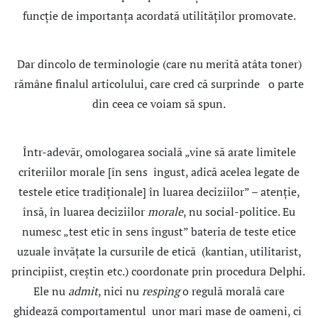
funcţie de importanţa acordată utilităţilor promovate.
Dar dincolo de terminologie (care nu merită atâta toner)
rămâne finalul articolului, care cred că surprinde o parte
din ceea ce voiam să spun.
Într-adevăr, omologarea socială „vine să arate limitele
criteriilor morale [în sens îngust, adică acelea legate de
testele etice tradiţionale] în luarea deciziilor” – atenţie,
însă, în luarea deciziilor
morale
, nu social-politice. Eu
numesc „test etic în sens îngust” bateria de teste etice
uzuale învăţate la cursurile de etică (kantian, utilitarist,
principiist, creştin etc.) coordonate prin procedura Delphi.
Ele nu
admit
, nici nu
resping
o regulă morală care
ghidează comportamentul unor mari mase de oameni, ci