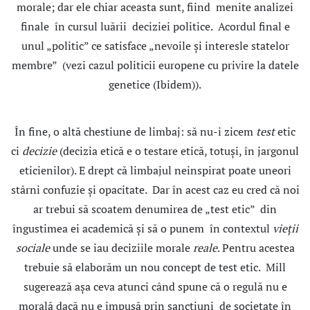
morale; dar ele chiar aceasta sunt, fiind menite analizei
finale în cursul luării deciziei politice. Acordul final e
unul „politic” ce satisface „nevoile şi interesle statelor
membre” (vezi cazul politicii europene cu privire la datele
genetice (Ibidem)).
În fine, o altă chestiune de limbaj: să nu-i zicem
test
etic
ci
decizie
(decizia etică e o testare etică, totuşi, în jargonul
eticienilor). E drept că limbajul neinspirat poate uneori
stârni confuzie şi opacitate. Dar în acest caz eu cred că noi
ar trebui să scoatem denumirea de „test etic” din
îngustimea ei academică şi să o punem în contextul
vieţii
sociale
unde se iau deciziile morale
reale
. Pentru acestea
trebuie să elaborăm un nou concept de test etic. Mill
sugerează aşa ceva atunci când spune că o regulă nu e
morală dacă nu e impusă prin sancţiuni de societate în