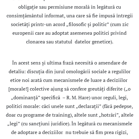
obligaţie sau permisiune morală în legătură cu
consimţământul informat, una care să fie impusă întregii
societăţi printr-un acord „filosofic şi politic” (cum zic
europenii care au adoptat asemenea politici privind
clonarea sau statutul datelor genetice).
În acest sens şi ultima frază necesită o amendare de
detaliu: discuţia din jurul omologării sociale a regulilor
etice noi arată cum mecanismele de luare a deciziilor
[morale!] colective ajung să confere greutăţi diferite („o
„dominanţă” specifică – R. M. Hare) unor reguli, legi,
politici morale: căci unele sunt „declaraţii” (fără pedepse,
doar cu programe de training), altele sunt „hotrâri”, altele
„legi” (cu sancţiuni juridice). În legătură cu mecanismele
de adoptare a deciziilor nu trebuie să fim prea rigizi,