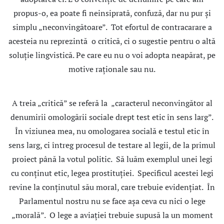
propus-o, ea poate fi neinsiprată, confuză, dar nu pur şi
simplu „neconvingătoare”. Tot efortul de contracarare a
acesteia nu reprezintă o critică, ci o sugestie pentru o altă
soluţie lingvistică. Pe care eu nu o voi adopta neapărat, pe
motive raţionale sau nu.
A treia „critică” se referă la „caracterul neconvingător al
denumirii omologării sociale drept test etic în sens larg”.
În viziunea mea, nu omologarea socială e testul etic în
sens larg, ci întreg procesul de testare al legii, de la primul
proiect până la votul politic. Să luăm exemplul unei legi
cu conţinut etic, legea prostituţiei. Specificul acestei legi
revine la conţinutul său moral, care trebuie evidenţiat. În
Parlamentul nostru nu se face aşa ceva cu nici o lege
„morală”. O lege a aviaţiei trebuie supusă la un moment