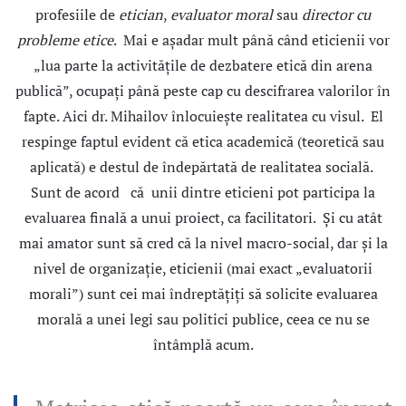
profesiile de
etician
,
evaluator moral
sau
director cu
probleme etice
. Mai e aşadar mult până când eticienii vor
„lua parte la activităţile de dezbatere etică din arena
publică”, ocupaţi până peste cap cu descifrarea valorilor în
fapte. Aici dr. Mihailov înlocuieşte realitatea cu visul. El
respinge faptul evident că etica academică (teoretică sau
aplicată) e destul de îndepărtată de realitatea socială.
Sunt de acord că unii dintre eticieni pot participa la
evaluarea finală a unui proiect, ca facilitatori. Şi cu atât
mai amator sunt să cred că la nivel macro-social, dar şi la
nivel de organizaţie, eticienii (mai exact „evaluatorii
morali”) sunt cei mai îndreptăţiţi să solicite evaluarea
morală a unei legi sau politici publice, ceea ce nu se
întâmplă acum.