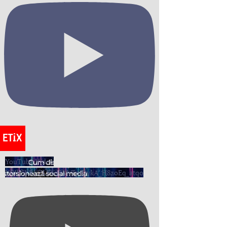
YouTube Video
UCIh5KRIiZLE6oSMrTpjDvkA_H8zoEq_atqo