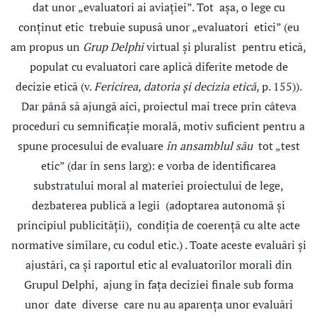
dat unor „evaluatori ai aviaţiei”. Tot aşa, o lege cu
conţinut etic trebuie supusă unor „evaluatori etici” (eu
am propus un
Grup Delphi
virtual şi pluralist pentru etică,
populat cu evaluatori care aplică diferite metode de
decizie etică (v.
Fericirea, datoria şi decizia
etică
, p. 155)).
Dar până să ajungă aici, proiectul mai trece prin câteva
proceduri cu semnificaţie morală, motiv suficient pentru a
spune procesului de evaluare
în ansamblul său
tot „test
etic” (dar în sens larg): e vorba de identificarea
substratului moral al materiei proiectului de lege,
dezbaterea publică a legii (adoptarea autonomă şi
principiul publicităţii), condiţia de coerenţă cu alte acte
normative similare, cu codul etic.) . Toate aceste evaluări şi
ajustări, ca şi raportul etic al evaluatorilor morali din
Grupul Delphi, ajung în faţa deciziei finale sub forma
unor date diverse care nu au aparenţa unor evaluări