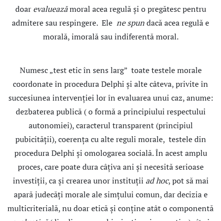
doar
evaluează
moral acea regulă şi o pregătesc pentru
admitere sau respingere. Ele
ne spun
dacă acea regulă e
morală, imorală sau indiferentă moral.
Numesc „test etic în sens larg” toate testele morale
coordonate în procedura Delphi şi alte câteva, privite în
succesiunea intervenţiei lor în evaluarea unui caz, anume:
dezbaterea publică ( o formă a principiului respectului
autonomiei), caracterul transparent (principiul
pubicităţii), coerenţa cu alte reguli morale, testele din
procedura Delphi şi omologarea socială. În acest amplu
proces, care poate dura câţiva ani şi necesită serioase
investiţii, ca şi crearea unor instituţii
ad hoc
, pot să mai
apară judecăţi morale ale simţului comun, dar decizia e
multicriterială, nu doar etică şi conţine atât o componentă