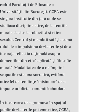
cadrul Facultății de Filosofie a
Universității din București. CCEA este
singura instituție din țară unde se
studiaza discipline etice, de la teoriile
morale clasice la roboetică și etica
sexului. Centrul şi membrii săi îşi asumă
rolul de a impulsiona dezbaterile și de a
încuraja reflecția rațională asupra
domeniilor din etică aplicată şi filosofie
morală. Modalitatea de a ne împlini
scopurile este una socratică, evitând
orice fel de tendințe "misionare" de a
impune ori dicta o anumită abordare.
În încercarea de a promova în spațiul
public dezbaterile pe teme etice, CCEA,