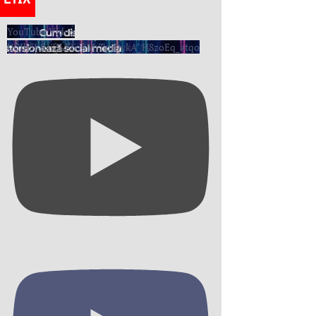
YouTube Video
UCIh5KRIiZLE6oSMrTpjDvkA_H8zoEq_atqo