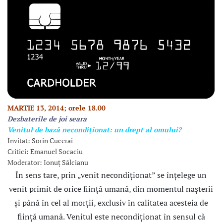
MARTIE 13, 2014; orele 18.00
Dezbaterile de joi seara
Venitul de bază necondiționat: un drept al omului?
Invitat: Sorin Cucerai
Critici: Emanuel Socaciu
Moderator: Ionuț Sălcianu
În sens tare, prin „venit necondiționat” se înțelege un
venit primit de orice ființă umană, din momentul nașterii
și până în cel al morții, exclusiv în calitatea acesteia de
ființă umană. Venitul este necondiționat în sensul că