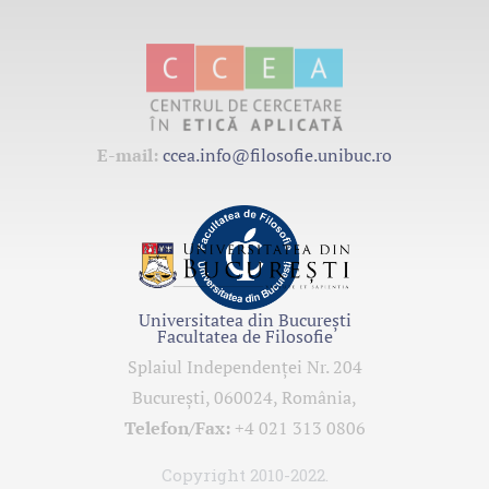
E-mail:
ccea.info@filosofie.unibuc.ro
Universitatea din București
Facultatea de Filosofie
Splaiul Independenţei Nr. 204
Bucureşti, 060024, România,
Telefon/Fax:
+4 021 313 0806
Copyright 2010-2022.