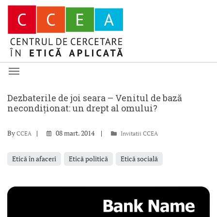
Dezbaterile de joi seara – Venitul de bază
necondiționat: un drept al omului?
By
08 mart. 2014
CCEA
Invitatii CCEA
Etică în afaceri
Etică politică
Etică socială