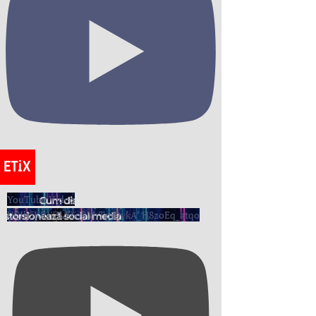
YouTube Video
UCIh5KRIiZLE6oSMrTpjDvkA_H8zoEq_atqo