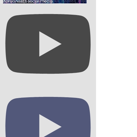
UCIh5KRIiZLE6oSMrTpjDvkA_H8zoEq_atqo