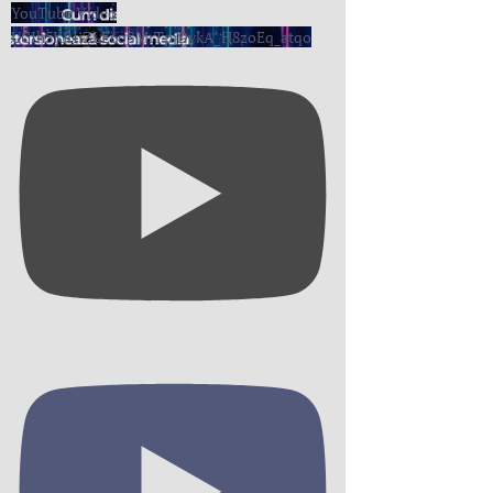
YouTube Video
UCIh5KRIiZLE6oSMrTpjDvkA_H8zoEq_atqo