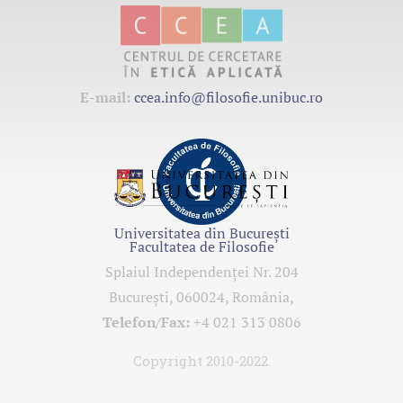
E-mail:
ccea.info@filosofie.unibuc.ro
Universitatea din București
Facultatea de Filosofie
Splaiul Independenţei Nr. 204
Bucureşti, 060024, România,
Telefon/Fax:
+4 021 313 0806
Copyright 2010-2022.