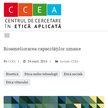
Bioameliorarea capacităților umane
By
24 mart. 2014
CCEA
Invitatii CCEA
Bioetică
Etica noilor tehnologii
Etică socială
Etica viitorului