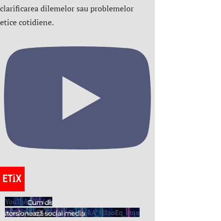
clarificarea dilemelor sau problemelor
etice cotidiene.
YouTube Video
UCIh5KRIiZLE6oSMrTpjDvkA_H8zoEq_atqo