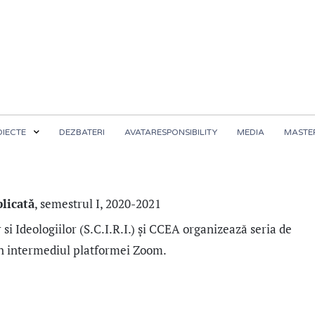
OIECTE
DEZBATERI
AVATARESPONSIBILITY
MEDIA
MASTER
plicată
, semestrul I, 2020-2021
si Ideologiilor (S.C.I.R.I.) și CCEA organizează seria de
rin intermediul platformei Zoom.