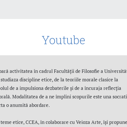
Youtube
ară activitatea în cadrul Facultății de Filosofie a Universităț
tudiaza discipline etice, de la teoriile morale clasice la
rolul de a impulsiona dezbaterile și de a încuraja reflecția
orală. Modalitatea de a ne împlini scopurile este una socrati
icta o anumită abordare.
 teme etice, CCEA, în colaborare cu Veioza Arte, își propune