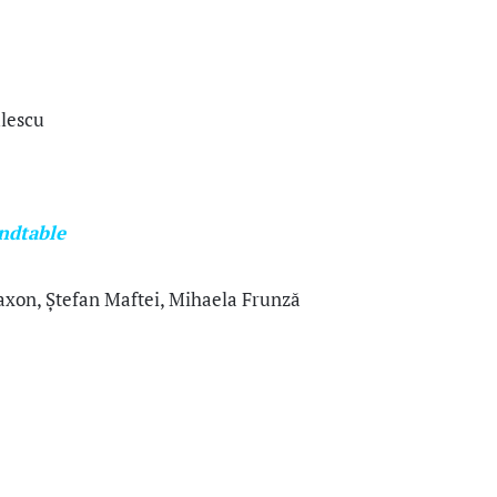
ulescu
ndtable
axon, Ștefan Maftei, Mihaela Frunză