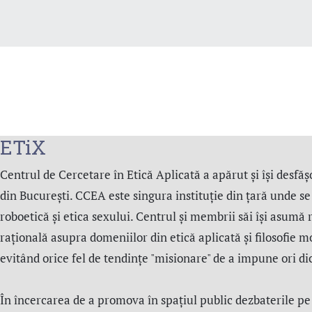
ETiX
Centrul de Cercetare în Etică Aplicată a apărut și își desfășo
din București. CCEA este singura instituție din țară unde se s
roboetică și etica sexului. Centrul şi membrii săi îşi asumă 
rațională asupra domeniilor din etică aplicată şi filosofie m
evitând orice fel de tendințe "misionare" de a impune ori d
În încercarea de a promova în spațiul public dezbaterile pe