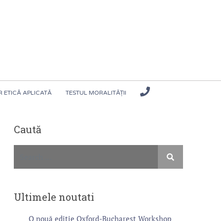
 ETICĂ APLICATĂ
TESTUL MORALITĂȚII
Caută
Ultimele noutati
O nouă ediție Oxford-Bucharest Workshop