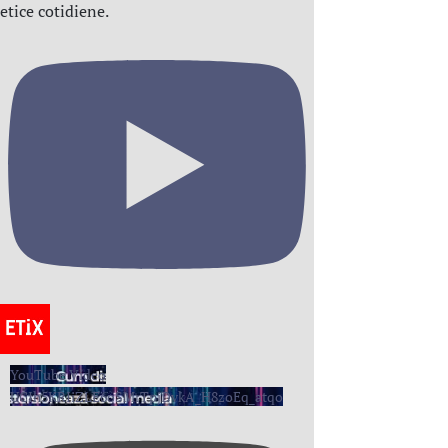
etice cotidiene.
YouTube Video
UCIh5KRIiZLE6oSMrTpjDvkA_H8zoEq_atqo