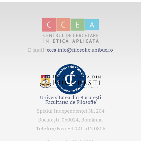
E-mail:
ccea.info@filosofie.unibuc.ro
Universitatea din București
Facultatea de Filosofie
Splaiul Independenţei Nr. 204
Bucureşti, 060024, România,
Telefon/Fax:
+4 021 313 0806