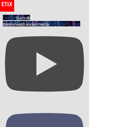
YouTube Video
UCIh5KRIiZLE6oSMrTpjDvkA_H8zoEq_atqo