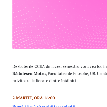
Dezbaterile CCEA din acest semestru vor avea loc în z
Rădulescu Motru
, Facultatea de Filosofie, UB. Urm
privitoare la fiecare dintre întâlniri.
2 MARTIE, ORA 16:00
Pregătiți-vă să vorbiți cu roboții