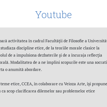
Youtube
ară activitatea în cadrul Facultății de Filosofie a Universităț
tudiaza discipline etice, de la teoriile morale clasice la
rolul de a impulsiona dezbaterile și de a încuraja reflecția
orală. Modalitatea de a ne împlini scopurile este una socrati
icta o anumită abordare.
 teme etice, CCEA, în colaborare cu Veioza Arte, își propune
u ca scop clarificarea dilemelor sau problemelor etice