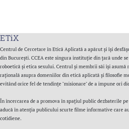
ETiX
Centrul de Cercetare în Etică Aplicată a apărut și își desfășo
din București. CCEA este singura instituție din țară unde se s
roboetică și etica sexului. Centrul şi membrii săi îşi asumă 
rațională asupra domeniilor din etică aplicată şi filosofie m
evitând orice fel de tendințe "misionare" de a impune ori d
În încercarea de a promova în spațiul public dezbaterile pe
aducă în atenția publicului scurte filme informative care a
cotidiene.