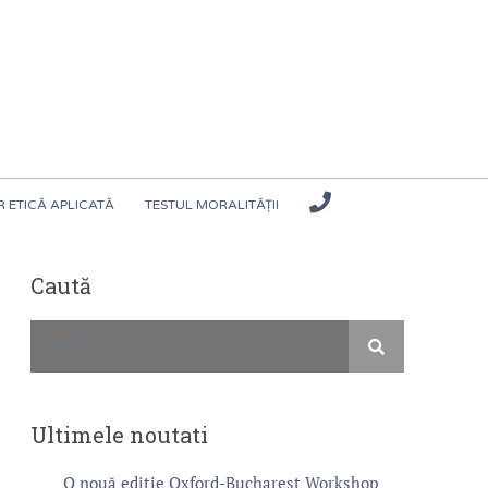
 ETICĂ APLICATĂ
TESTUL MORALITĂȚII
Caută
Ultimele noutati
O nouă ediție Oxford-Bucharest Workshop