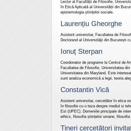
Lector al Facultății de Filosofie, Univers
în Etică Aplicată al Universității din Bucur
epistemologia științelor sociale.
Laurențiu Gheorghe
Asistent universitar, Facultatea de Filosofie
Doctorand al Universităţii din București cu
Ionuț Sterpan
Coordonator de programe la Centrul de Anali
Facultatea de Filosofie, Universitatea din
Universitatea din Maryland. Este interesat d
sunt analiza economică a legii, teoria aleg
Constantin Vică
Asistent universitar, cercetător în etica n
în filosofie cu o teza despre mediul si teh
Est (UPEC). Domeniile principale de inter
ethics
, filosofia științelor umane, filosofia
Tineri cercetători invit