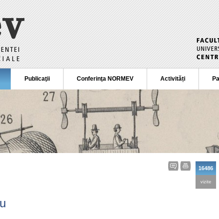
Publicaţii
Conferinţa NORMEV
Activități
Pa
16486
vizite
u