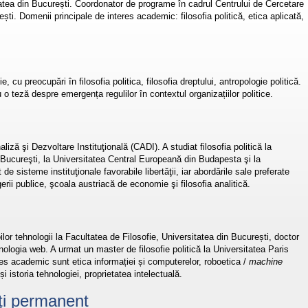
itatea din București. Coordonator de programe în cadrul Centrului de Cercetare
ești. Domenii principale de interes academic: filosofia politică, etica aplicată,
, cu preocupări în filosofia politica, filosofia dreptului, antropologie politică.
 o teză despre emergența regulilor în contextul organizațiilor politice.
ză şi Dezvoltare Instituţională (CADI). A studiat filosofia politică la
 Bucureşti, la Universitatea Central Europeană din Budapesta şi la
e sisteme instituţionale favorabile libertăţii, iar abordările sale preferate
erii publice, şcoala austriacă de economie şi filosofia analitică.
oilor tehnologii la Facultatea de Filosofie, Universitatea din București, doctor
nologia web. A urmat un master de filosofie politică la Universitatea Paris
es academic sunt etica informației și computerelor, roboetica /
machine
 și istoria tehnologiei, proprietatea intelectuală.
ați permanent